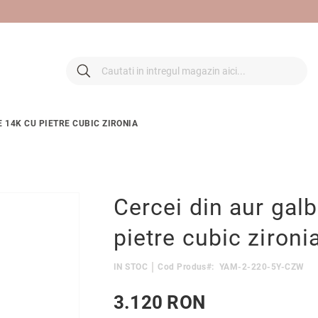
 retur
Cautare
Cautare
E 14K CU PIETRE CUBIC ZIRONIA
Cercei din aur gal
pietre cubic zironi
IN STOC
Cod Produs
YAM-2-220-5Y-CZW
3.120 RON