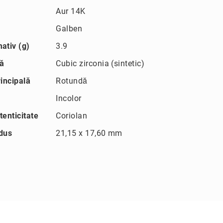
Aur 14K
Galben
ativ (g)
3.9
lă
Cubic zirconia (sintetic)
incipală
Rotundă
Incolor
tenticitate
Coriolan
dus
21,15 x 17,60 mm