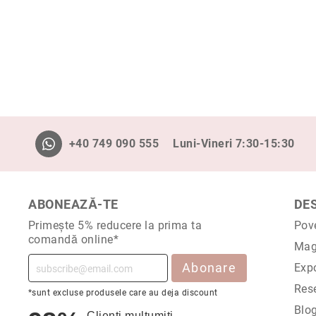
ri
i
Blog
+40 749 090 555
Luni-Vineri 7:30-15:30
ABONEAZĂ-TE
DE
Primește 5% reducere la prima ta
Pov
comandă online*
Mag
Abonare
Expo
Rese
*sunt excluse produsele care au deja discount
Blo
Clienți mulțumiți