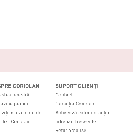
SPRE CORIOLAN
SUPORT CLIENȚI
estea noastră
Contact
azine proprii
Garanția Coriolan
ziții și evenimente
Activează extra-garanția
lleri Coriolan
Întrebări frecvente
g
Retur produse