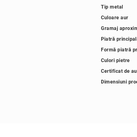
Mai
+40
Tip metal
multe
(749)
informatii
Culoare aur
090
555
Gramaj aproxim
Magazine
Piatră principa
Coriolan
Live
Formă piatră pr
Shopping
Culori pietre
Reselleri
Certificat de au
C
u
Dimensiuni pro
ti
i
&
a
c
c
e
s
o