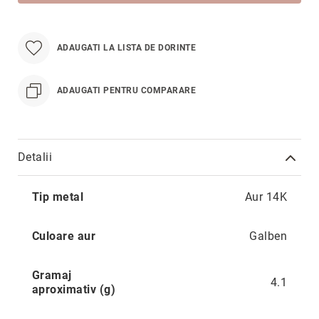
Hypnotic
Paris
Pastel
ADAUGATI LA LISTA DE DORINTE
Sahara
Twin
ADAUGATI PENTRU COMPARARE
Zen
Simplicity
Desire
Detalii
Sparkles
Mai
Shine
Tip metal
Aur 14K
multe
informatii
Smile
Culoare aur
Galben
Elements
Dream
Gramaj
Endless
4.1
aproximativ (g)
Shooting
Stars