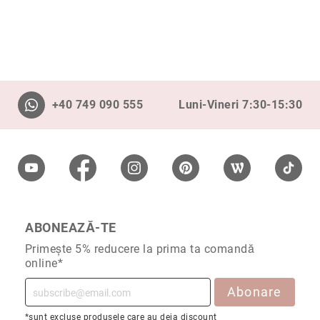
Aur
în
două
culori
Inele
de
logodnă
+40 749 090 555
Luni-Vineri 7:30-15:30
În
stoc
Aur
alb
Aur
galben
Aur
ABONEAZĂ-TE
roz
Primește 5% reducere la prima ta comandă
Platină
online*
Cu
o
Abonare
piatră
(Solitaire)
*sunt excluse produsele care au deja discount