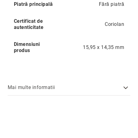
Piatră principală
Fără piatră
Precious
Prestige
Certificat de
Coriolan
Neoclassics
autenticitate
Nature
Dimensiuni
Mini
15,95 x 14,35 mm
produs
Eternity
Chevron
Axis
În
Mai multe informatii
stoc
Aur
galben
Aur
alb
Aur
roz