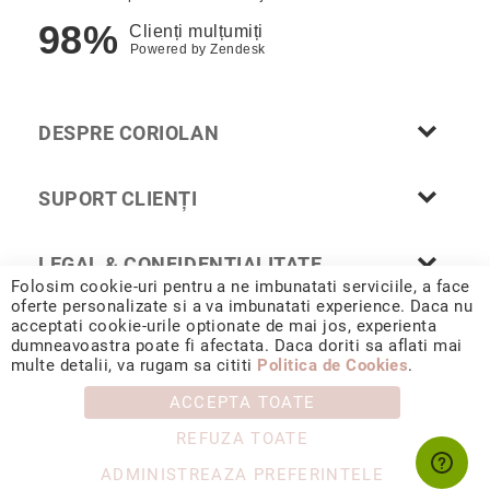
Cu
98%
Clienți mulțumiți
anturaj
Powered by
Zendesk
(Halo)
Cu
pietre
DESPRE CORIOLAN
laterale
Cu
SUPORT CLIENȚI
grup
de
pietre
LEGAL & CONFIDENȚIALITATE
(Cluster)
Folosim cookie-uri pentru a ne imbunatati serviciile, a face
Eternity
oferte personalizate si a va imbunatati experience. Daca nu
acceptati cookie-urile optionate de mai jos, experienta
Diamante
dumneavoastra poate fi afectata. Daca doriti sa aflati mai
incolore
© 2026 CORIOLAN AUR SMARALD S.R.L. Sediu social: Calea
multe detalii, va rugam sa cititi
Politica de Cookies
.
Chișinăului 35, Iași, 700178, România / CUI RO4488347 / Reg.
Diamante
Com. J1993002132228
ACCEPTA TOATE
negre
Precomandă
REFUZA TOATE
după
ADMINISTREAZA PREFERINTELE
colecție