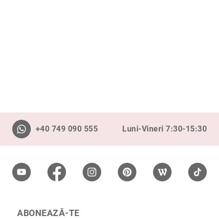
Aur
în
două
culori
Inele
de
logodnă
În
stoc
Aur
alb
Aur
+40 749 090 555
Luni-Vineri 7:30-15:30
galben
Aur
roz
Platină
Cu
o
piatră
ABONEAZĂ-TE
(Solitaire)