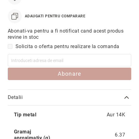
Hypnotic
Paris
ADAUGATI PENTRU COMPARARE
Pastel
Sahara
Abonati-va pentru a fi notificat cand acest produs
revine in stoc
Twin
Solicita o oferta pentru realizare la comanda
Zen
Simplicity
Desire
Abonare
Sparkles
Shine
Smile
Detalii
Elements
Mai
Dream
Tip metal
Aur 14K
multe
Endless
informatii
Gramaj
Shooting
6.37
aproximativ (g)
Stars