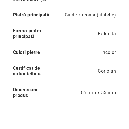
Precious
Piatră principală
Cubic zirconia (sintetic)
Prestige
Neoclassics
Formă piatră
Rotundă
Nature
principală
Mini
Eternity
Culori pietre
Incolor
Chevron
Certificat de
Axis
Coriolan
autenticitate
În
stoc
Aur
Dimensiuni
65 mm x 55 mm
galben
produs
Aur
alb
Aur
roz