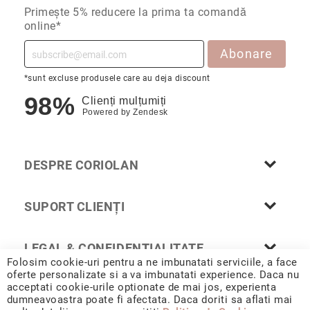
Primește 5% reducere la prima ta comandă
Cu
online*
anturaj
(Halo)
Abonare
Cu
pietre
*sunt excluse produsele care au deja discount
laterale
98%
Clienți mulțumiți
Cu
Powered by
Zendesk
grup
de
pietre
DESPRE CORIOLAN
(Cluster)
Eternity
SUPORT CLIENȚI
Diamante
incolore
Diamante
LEGAL & CONFIDENȚIALITATE
negre
Folosim cookie-uri pentru a ne imbunatati serviciile, a face
oferte personalizate si a va imbunatati experience. Daca nu
Precomandă
acceptati cookie-urile optionate de mai jos, experienta
după
dumneavoastra poate fi afectata. Daca doriti sa aflati mai
colecție
© 2026 CORIOLAN AUR SMARALD S.R.L. Sediu social: Calea