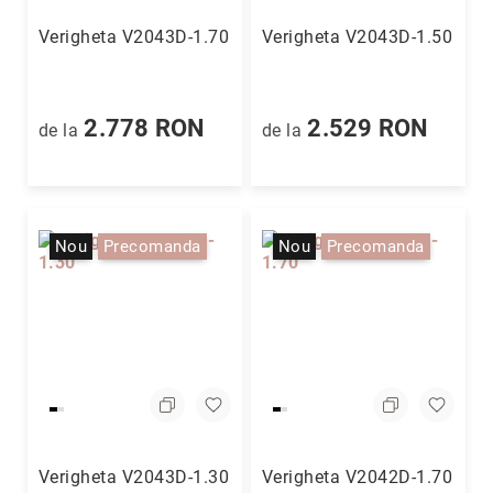
Aur
în
Verigheta V2043D-1.70
Verigheta V2043D-1.50
două
culori
Inele
2.778 RON
2.529 RON
de la
de la
de
logodnă
În
stoc
Aur
alb
Nou
Precomanda
Nou
Precomanda
Aur
galben
Aur
roz
Platină
Cu
o
piatră
Verigheta V2043D-1.30
Verigheta V2042D-1.70
(Solitaire)