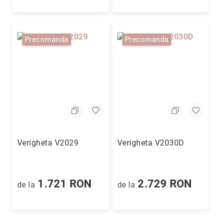
Piercing
Broșe
Precomanda
Precomanda
Butoni
Lanțuri
Alege
piatra
principală
Diamant
Rubin
Safir
Verigheta V2029
Verigheta V2030D
Smarald
Perlă
Altă
1.721 RON
2.729 RON
de la
de la
piatră
prețioasă
Cubic
Zirconia