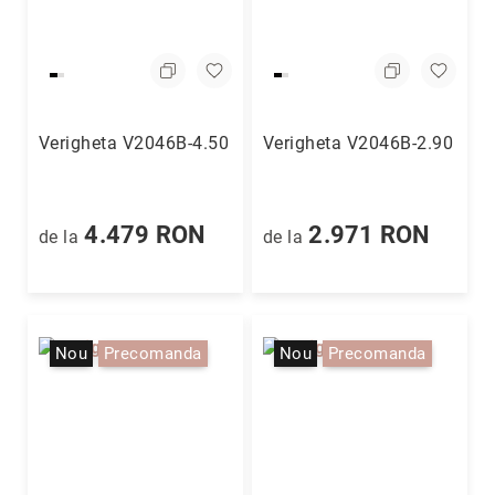
Hypnotic
Paris
Pastel
Sahara
Twin
Verigheta V2046B-4.50
Verigheta V2046B-2.90
Zen
Simplicity
4.479 RON
2.971 RON
de la
de la
Desire
Sparkles
Shine
Smile
Nou
Precomanda
Nou
Precomanda
Elements
Dream
Endless
Shooting
Stars