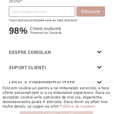
online*
Abonare
*sunt excluse produsele care au deja discount
98%
Clienți mulțumiți
Powered by
Zendesk
DESPRE CORIOLAN
SUPORT CLIENȚI
LEGAL & CONFIDENȚIALITATE
Folosim cookie-uri pentru a ne imbunatati serviciile, a face
oferte personalizate si a va imbunatati experience. Daca nu
acceptati cookie-urile optionate de mai jos, experienta
dumneavoastra poate fi afectata. Daca doriti sa aflati mai
© 2026 CORIOLAN AUR SMARALD S.R.L. Sediu social: Calea
multe detalii, va rugam sa cititi
Politica de Cookies
.
Chișinăului 35, Iași, 700178, România / CUI RO4488347 / Reg.
Com. J1993002132228