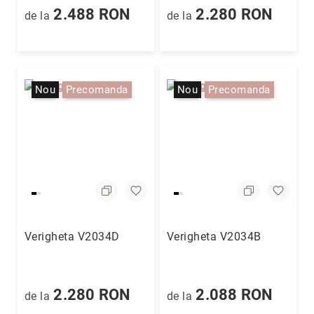
Nayeli
2.488 RON
2.280 RON
de la
de la
Aimee
Aphrodite
Aiko
Nou
Precomanda
Nou
Precomanda
Kalila
Adore
Manami
Bijuterii
Alege
tipul
Inele
Cercei
Verigheta V2034D
Verigheta V2034B
Coliere
&
pandantive
Brățări
2.280 RON
2.088 RON
de la
de la
Ceasuri