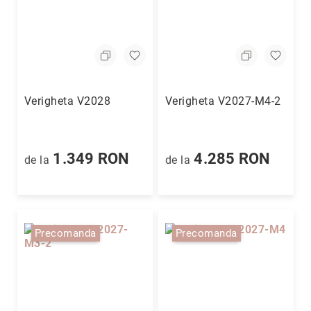
Felicia
Magazin
Iorga
Magazin
Mall
Moldova
Verigheta V2028
Verigheta V2027-M4-2
Magazin
Musicescu
Magazin
Palas
1.349 RON
4.285 RON
de la
de la
Mall
Iași
Unitatea
de
producție
Precomanda
Precomanda
Coriolan
Live
Shopping
Reselleri