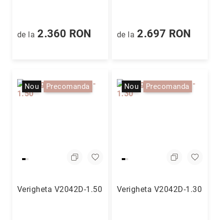
Cu
anturaj
(Halo)
2.360 RON
2.697 RON
de la
de la
Cu
pietre
laterale
Cu
Nou
Precomanda
Nou
Precomanda
grup
de
pietre
(Cluster)
Eternity
Diamante
incolore
Diamante
negre
Verigheta V2042D-1.50
Verigheta V2042D-1.30
Precomandă
după
colecție