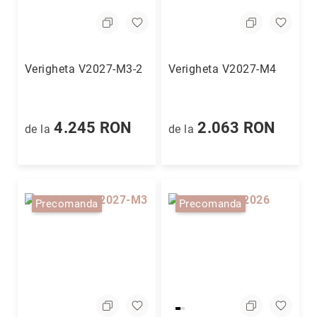
Cutii
&
accesorii
Cutii
Verigheta V2027-M3-2
Verigheta V2027-M4
Alte
accesorii
Blog
4.245 RON
2.063 RON
de la
de la
Precomanda
Precomanda