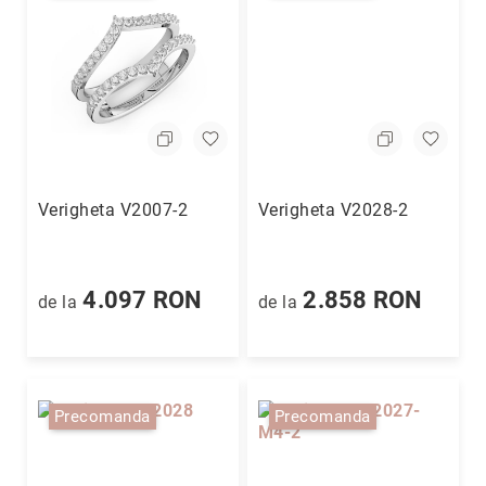
limitată
Rainbow
-
Pentru
Copii
Coriolan
Men
-
Verigheta V2007-2
Verigheta V2028-2
Pentru
Bărbați
+40
(749)
4.097 RON
2.858 RON
de la
de la
090
555
Magazine
Coriolan
Magazin
Precomanda
Precomanda
București
Magazin