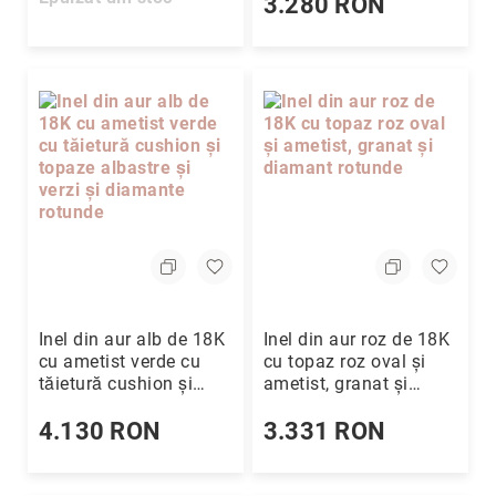
3.280 RON
Inel din aur alb de 18K
Inel din aur roz de 18K
cu ametist verde cu
cu topaz roz oval și
tăietură cushion și
ametist, granat și
topaze albastre și verzi
diamant rotunde
și diamante rotunde
4.130 RON
3.331 RON