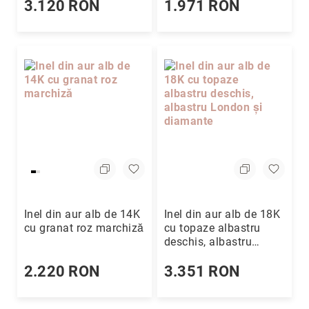
Felicia
3.120 RON
1.971 RON
Magazin
Iorga
Magazin
Mall
Moldova
Magazin
Musicescu
Magazin
Palas
Mall
Iași
Unitatea
Inel din aur alb de 14K
Inel din aur alb de 18K
de
cu granat roz marchiză
cu topaze albastru
producție
deschis, albastru
Coriolan
London și diamante
Live
2.220 RON
3.351 RON
Shopping
Reselleri