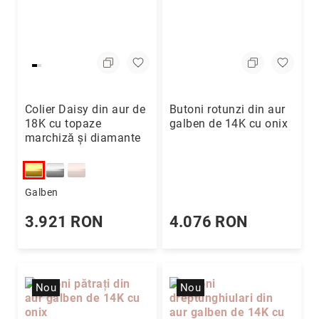
Aur
în
două
culori
Inele
de
logodnă
Colier Daisy din aur de
Butoni rotunzi din aur
În
18K cu topaze
galben de 14K cu onix
stoc
marchiză și diamante
Aur
alb
Aur
galben
Galben
Aur
3.921 RON
4.076 RON
roz
Platină
Cu
o
Nou
Nou
piatră
(Solitaire)