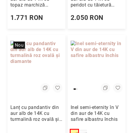
topaz marchiză
peridot cu tăietură
(CZ)
albastru deschis și
cushion și diamante
Fără
diamante
1.771 RON
2.050 RON
pietre
Alege
colecția
Sclipiri
Nou
de
Diamant
Enchanted
Garden
Timeless
Rosetta
Geometrica
Dainty
Lanț cu pandantiv din
Inel semi-eternity în V
D'orica
aur alb de 14K cu
din aur de 14K cu
for
turmalină roz ovală și
safire albastru închis
Coriolan
diamante
Ediție