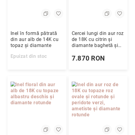
Inel în formă pătrată
Cercei lungi din aur roz
din aur alb de 14K cu
de 18K cu citrin și
topaz și diamante
diamante baghetă și
rotunde
Epuizat din stoc
7.870 RON