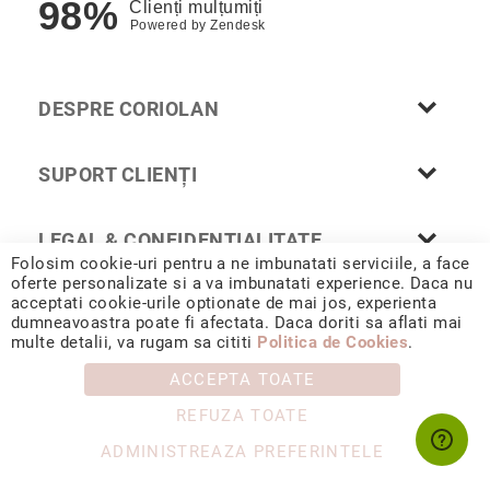
98%
Clienți mulțumiți
Powered by
Zendesk
DESPRE CORIOLAN
SUPORT CLIENȚI
LEGAL & CONFIDENȚIALITATE
Folosim cookie-uri pentru a ne imbunatati serviciile, a face
oferte personalizate si a va imbunatati experience. Daca nu
acceptati cookie-urile optionate de mai jos, experienta
dumneavoastra poate fi afectata. Daca doriti sa aflati mai
© 2026 CORIOLAN AUR SMARALD S.R.L. Sediu social: Calea
multe detalii, va rugam sa cititi
Politica de Cookies
.
Chișinăului 35, Iași, 700178, România / CUI RO4488347 / Reg.
Com. J1993002132228
ACCEPTA TOATE
REFUZA TOATE
ADMINISTREAZA PREFERINTELE