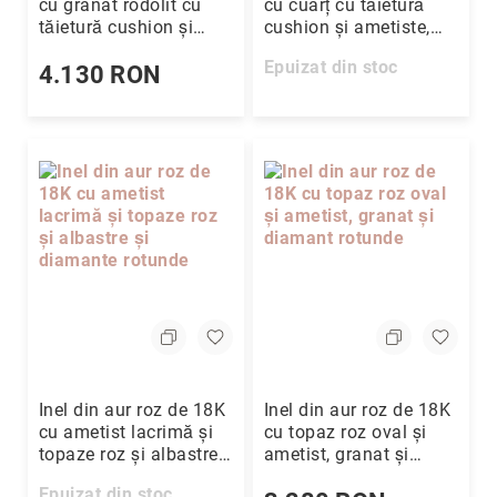
cu granat rodolit cu
cu cuarț cu tăietură
tăietură cushion și
cushion și ametiste,
topaze verzi și roșii și
topaze roz și diamante
Epuizat din stoc
diamante rotunde
4.130 RON
rotunde
Inel din aur roz de 18K
Inel din aur roz de 18K
cu ametist lacrimă și
cu topaz roz oval și
topaze roz și albastre
ametist, granat și
și diamante rotunde
diamant rotunde
Epuizat din stoc