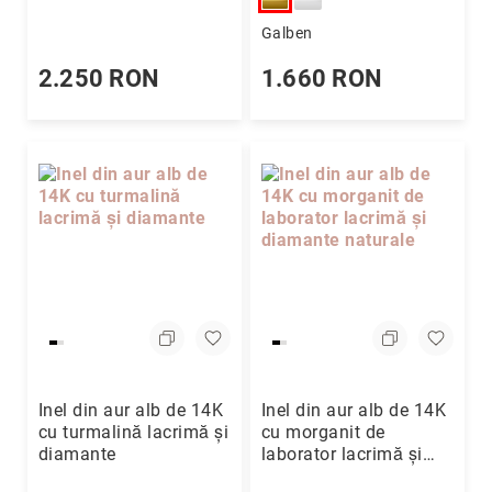
limitată
Galben
Rainbow
2.250 RON
1.660 RON
-
Pentru
Copii
Coriolan
Men
-
Pentru
Bărbați
+40
(749)
090
555
Magazine
Coriolan
Inel din aur alb de 14K
Inel din aur alb de 14K
Magazin
cu turmalină lacrimă și
cu morganit de
București
diamante
laborator lacrimă și
Magazin
diamante naturale