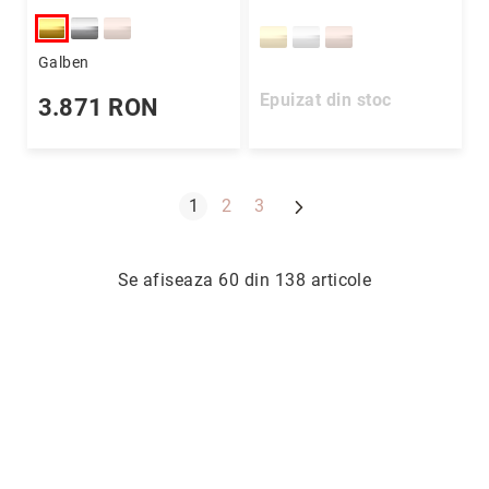
diamante
diamante
Galben
Epuizat din stoc
3.871 RON
Pagina
Urmatorul
In acest moment cititi pagina
Pagina
Pagina
1
2
3
Se afiseaza 60 din 138 articole