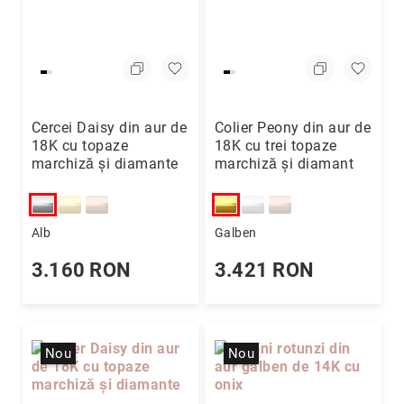
Precious
Prestige
Neoclassics
Nature
Cercei Daisy din aur de
Colier Peony din aur de
Mini
18K cu topaze
18K cu trei topaze
Eternity
marchiză și diamante
marchiză și diamant
Chevron
Axis
Alb
Galben
În
stoc
3.160 RON
3.421 RON
Aur
galben
Aur
alb
Nou
Nou
Aur
roz