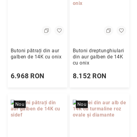
Cu
anturaj
(Halo)
Cu
pietre
laterale
Cu
Butoni pătrați din aur
Butoni dreptunghiulari
grup
galben de 14K cu onix
din aur galben de 14K
de
cu onix
pietre
(Cluster)
6.968 RON
8.152 RON
Eternity
Diamante
incolore
Nou
Nou
Diamante
negre
Precomandă
după
colecție