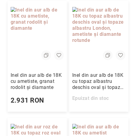
Cutii
&
accesorii
Cutii
Alte
accesorii
Blog
Inel din aur alb de 18K
Inel din aur alb de 18K
cu ametiste, granat
cu topaz albastru
rodolit și diamante
deschis oval și topaze
albastru London,
Epuizat din stoc
2.931 RON
ametiste și diamante
rotunde