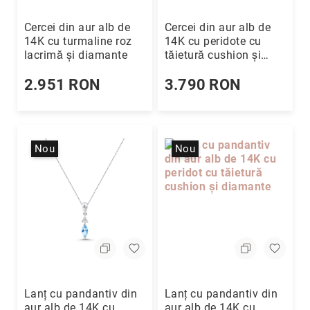
Piercing
Cercei din aur alb de
Cercei din aur alb de
Broșe
14K cu turmaline roz
14K cu peridote cu
lacrimă și diamante
tăietură cushion și
Butoni
diamante rotunde
Lanțuri
2.951 RON
3.790 RON
Alege
piatra
principală
Diamant
Nou
Nou
Rubin
Safir
Smarald
Perlă
Altă
piatră
prețioasă
Lanț cu pandantiv din
Lanț cu pandantiv din
Cubic
aur alb de 14K cu
aur alb de 14K cu
Zirconia