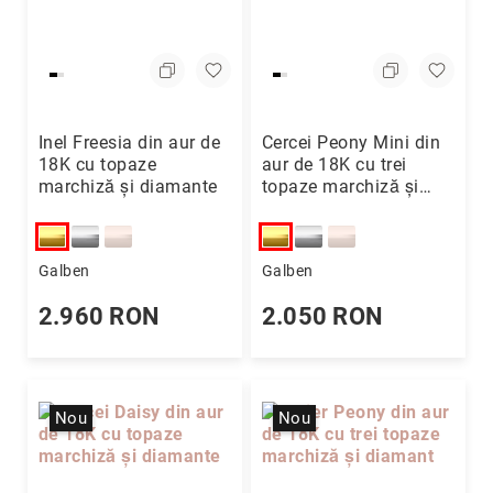
Hypnotic
Paris
Pastel
Sahara
Twin
Inel Freesia din aur de
Cercei Peony Mini din
18K cu topaze
aur de 18K cu trei
Zen
marchiză și diamante
topaze marchiză și
Simplicity
diamante
Desire
Sparkles
Galben
Galben
Shine
2.960 RON
2.050 RON
Smile
Elements
Dream
Nou
Nou
Endless
Shooting
Stars