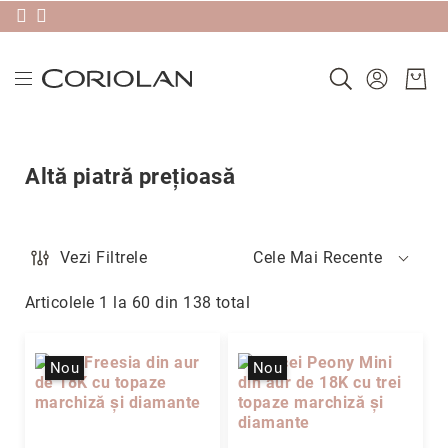
Livrare gratis în România pentru comenzi peste 580 RON & 30 zile
Plătește în 3 rate sau în 30 de zile folosind Klarna
Noutăți
Verighete
Altă piatră prețioasă
Precomandă
după
colecție
Ameno
Vezi Filtrele
Cele Mai Recente
Antique
Articolele
1
la
60
din
138
total
Carbon
Classic
Edge
Nou
Nou
Factor
Heartbeats