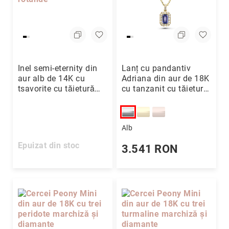
Inel semi-eternity din
Lanț cu pandantiv
aur alb de 14K cu
Adriana din aur de 18K
tsavorite cu tăietură
cu tanzanit cu tăietură
princess și diamante
emerald și diamante
rotunde
Alb
Epuizat din stoc
3.541 RON