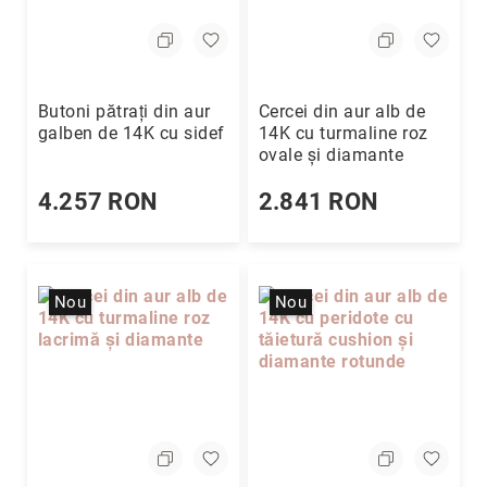
Nayeli
Aimee
Aphrodite
Butoni pătrați din aur
Cercei din aur alb de
Aiko
galben de 14K cu sidef
14K cu turmaline roz
Kalila
ovale și diamante
Adore
4.257 RON
2.841 RON
Manami
Bijuterii
Alege
tipul
Nou
Nou
Inele
Cercei
Coliere
&
pandantive
Brățări
Ceasuri