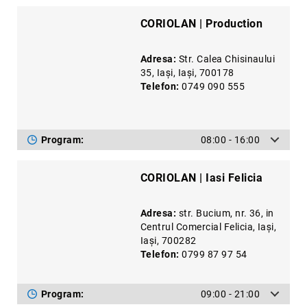
Precious
CORIOLAN | Production
Prestige
Neoclassics
Adresa:
Str. Calea Chisinaului
35, Iași, Iaşi, 700178
Nature
Telefon:
0749 090 555
Mini
Eternity
Program:
08:00 - 16:00
Chevron
Axis
CORIOLAN | Iasi Felicia
În
stoc
Aur
Adresa:
str. Bucium, nr. 36, in
galben
Centrul Comercial Felicia, Iași,
Iaşi, 700282
Aur
Telefon:
0799 87 97 54
alb
Aur
roz
Program:
09:00 - 21:00