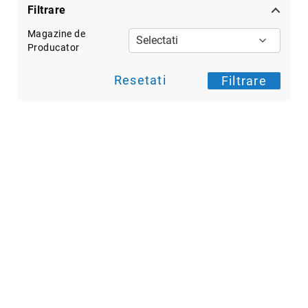
Hypnotic
Filtrare
Paris
Magazine de
Pastel
Producator
Sahara
Resetati
Filtrare
Twin
Zen
Simplicity
Desire
Sparkles
Shine
Smile
Elements
Dream
Endless
Shooting
Stars