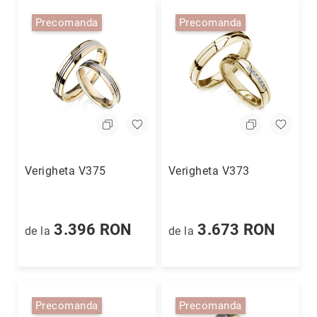
(CZ)
Precomanda
Precomanda
Fără
pietre
Alege
colecția
Sclipiri
de
Diamant
Enchanted
Garden
Verigheta V375
Verigheta V373
Timeless
Rosetta
Geometrica
3.396 RON
3.673 RON
de la
de la
Dainty
D'orica
for
Coriolan
Precomanda
Precomanda
Ediție