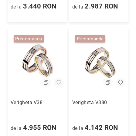
Nayeli
3.440 RON
2.987 RON
de la
de la
Aimee
Aphrodite
Aiko
Precomanda
Precomanda
Kalila
Adore
Manami
Bijuterii
Alege
tipul
Inele
Cercei
Verigheta V381
Verigheta V380
Coliere
&
pandantive
Brățări
4.955 RON
4.142 RON
de la
de la
Ceasuri