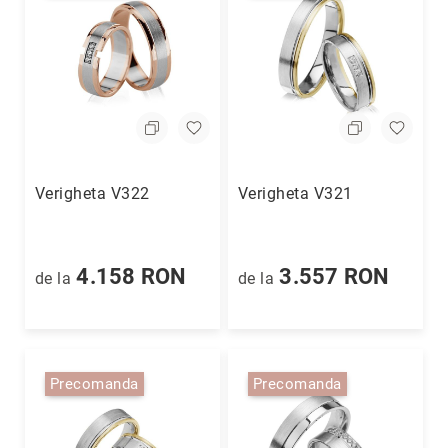
limitată
Rainbow
-
Pentru
Copii
Coriolan
Men
-
Verigheta V322
Verigheta V321
Pentru
Bărbați
+40
(749)
4.158 RON
3.557 RON
de la
de la
090
555
Magazine
Coriolan
Magazin
Precomanda
Precomanda
București
Magazin