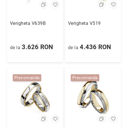
Precious
Prestige
Verigheta V639B
Verigheta V519
Neoclassics
Nature
Mini
3.626 RON
4.436 RON
de la
de la
Eternity
Chevron
Axis
În
Precomanda
Precomanda
stoc
Aur
galben
Aur
alb
Aur
roz