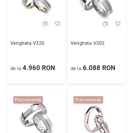
Felicia
Magazin
Iorga
Magazin
Mall
Moldova
Verigheta V320
Verigheta V302
Magazin
Musicescu
Magazin
Palas
4.960 RON
6.088 RON
de la
de la
Mall
Iași
Unitatea
de
producție
Precomanda
Precomanda
Coriolan
Live
Shopping
Reselleri