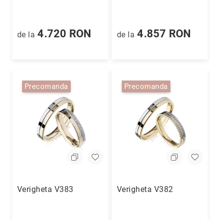
Cu
anturaj
(Halo)
4.720 RON
4.857 RON
de la
de la
Cu
pietre
laterale
Cu
Precomanda
Precomanda
grup
de
pietre
(Cluster)
Eternity
Diamante
incolore
Diamante
negre
Verigheta V383
Verigheta V382
Precomandă
după
colecție