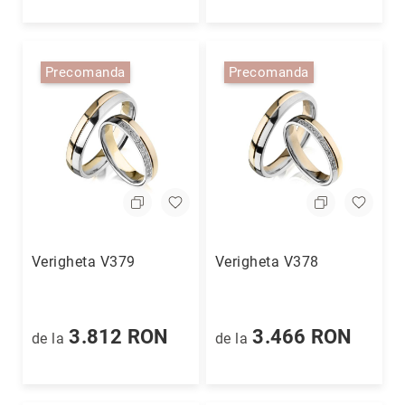
Piercing
Broșe
Precomanda
Precomanda
Butoni
Lanțuri
Alege
piatra
principală
Diamant
Rubin
Safir
Verigheta V379
Verigheta V378
Smarald
Perlă
Altă
3.812 RON
3.466 RON
de la
de la
piatră
prețioasă
Cubic
Zirconia