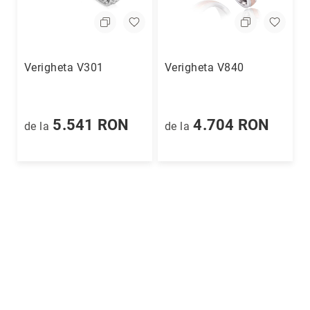
Cutii
&
accesorii
Cutii
Verigheta V301
Verigheta V840
Alte
accesorii
Blog
5.541 RON
4.704 RON
de la
de la