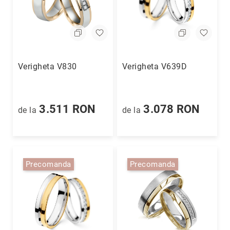
Hypnotic
Paris
Pastel
Sahara
Twin
Verigheta V830
Verigheta V639D
Zen
Simplicity
3.511 RON
3.078 RON
de la
de la
Desire
Sparkles
Shine
Smile
Precomanda
Precomanda
Elements
Dream
Endless
Shooting
Stars