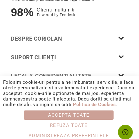
98%
Clienți mulțumiți
Powered by
Zendesk
DESPRE CORIOLAN
SUPORT CLIENȚI
LEGAL & CONFIDENȚIALITATE
Folosim cookie-uri pentru a ne imbunatati serviciile, a face
oferte personalizate si a va imbunatati experience. Daca nu
acceptati cookie-urile optionate de mai jos, experienta
dumneavoastra poate fi afectata. Daca doriti sa aflati mai
© 2026 CORIOLAN AUR SMARALD S.R.L. Sediu social: Calea
multe detalii, va rugam sa cititi
Politica de Cookies
.
Chișinăului 35, Iași, 700178, România / CUI RO4488347 / Reg.
Com. J1993002132228
ACCEPTA TOATE
REFUZA TOATE
ADMINISTREAZA PREFERINTELE