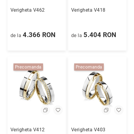
Aur
în
Verigheta V462
Verigheta V418
două
culori
Inele
4.366 RON
5.404 RON
de la
de la
de
logodnă
În
stoc
Aur
alb
Precomanda
Precomanda
Aur
galben
Aur
roz
Platină
Cu
o
piatră
Verigheta V412
Verigheta V403
(Solitaire)