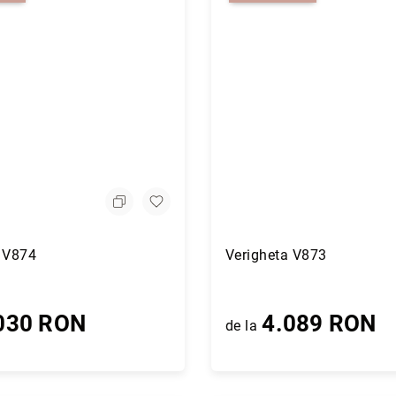
A
d
a
u
a V874
Verigheta V873
g
a
t
030 RON
i
4.089 RON
de la
p
e
n
t