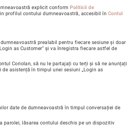
dumneavoastră explicit conform
Politicii de
in profilul contului dumneavoastră, accesibil în
Contul
dumneavoastră prealabil pentru fiecare sesiune și doar
„Login as Customer" și va înregistra fiecare astfel de
ntul Coriolan, să nu le partajați cu terți și să ne anunțați
i de asistență în timpul unei sesiuni „Login as
nilor date de dumneavoastră în timpul conversației de
 parolei, lăsarea contului deschis pe un dispozitiv