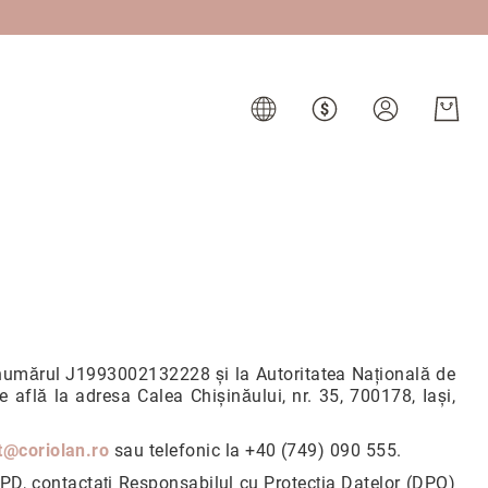
b numărul J1993002132228 și la Autoritatea Națională de
află la adresa Calea Chișinăului, nr. 35, 700178, Iași,
t@coriolan.ro
sau telefonic la +40 (749) 090 555.
GPD, contactați Responsabilul cu Protecția Datelor (DPO)