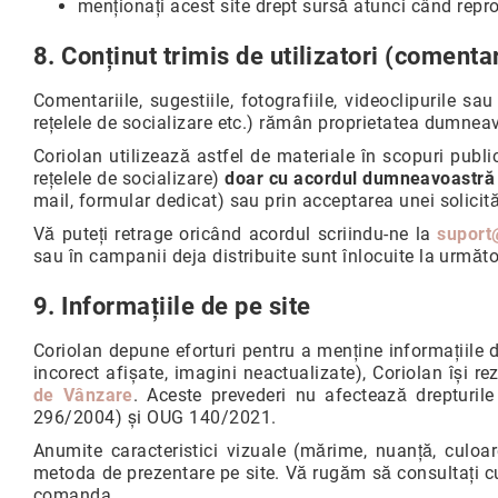
menționați acest site drept sursă atunci când repro
8. Conținut trimis de utilizatori (comentari
Comentariile, sugestiile, fotografiile, videoclipurile sa
rețelele de socializare etc.) rămân proprietatea dumnea
Coriolan utilizează astfel de materiale în scopuri publ
rețelele de socializare)
doar cu acordul dumneavoastră ex
mail, formular dedicat) sau prin acceptarea unei solicităr
Vă puteți retrage oricând acordul scriindu-ne la
suport
sau în campanii deja distribuite sunt înlocuite la următ
9. Informațiile de pe site
Coriolan depune eforturi pentru a menține informațiile de
incorect afișate, imagini neactualizate), Coriolan își 
de Vânzare
. Aceste prevederi nu afectează drepturil
296/2004) și OUG 140/2021.
Anumite caracteristici vizuale (mărime, nuanță, culoar
metoda de prezentare pe site. Vă rugăm să consultați cu 
comanda.