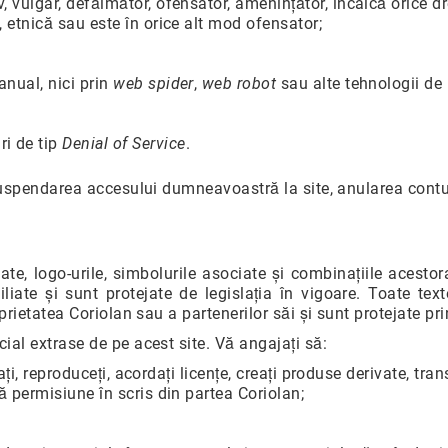
, vulgar, defăimător, ofensator, amenințător, încalcă orice d
, etnică sau este în orice alt mod ofensator;
anual, nici prin
web spider
,
web robot
sau alte tehnologii de
ri de tip
Denial of Service
.
suspendarea accesului dumneavoastră la site, anularea contulu
izate, logo-urile, simbolurile asociate și combinațiile acesto
iate și sunt protejate de legislația în vigoare. Toate textele
rietatea Coriolan sau a partenerilor săi și sunt protejate pri
al extrase de pe acest site. Vă angajați să:
cați, reproduceți, acordați licențe, creați produse derivate, tra
ă permisiune în scris din partea Coriolan;