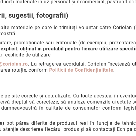
duceți materiale în uz personal și necomercial, păstrând oric
i, sugestii, fotografii)
u alte materiale pe care le trimiteți voluntar către Coriolan
voastră.
icitare, promoționale sau editoriale (de exemplu, prezentar
plicit, obținut în prealabil pentru fiecare utilizare specif
i explicite de utilizare.
@coriolan.ro
. La retragerea acordului, Coriolan încetează u
oarea rotație, conform
Politicii de Confidențialitate
.
 pe site corecte și actualizate. Cu toate acestea, în eventua
rezervă dreptul să corecteze, să anuleze comenzile afectate 
e dumneavoastră în calitate de consumator conform legisla
e) pot părea diferite de produsul real în funcție de tehni
atenție descrierea fiecărui produs și să contactați Echipa d