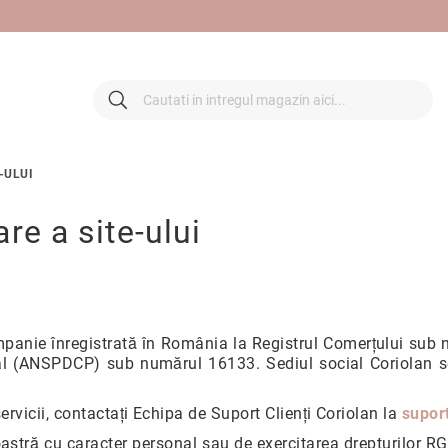
 retur
Cautare
Cautare
-ULUI
are a site-ului
ompanie înregistrată în România la Registrul Comerțului su
l (ANSPDCP) sub numărul 16133. Sediul social Coriolan se 
rvicii, contactați Echipa de Suport Clienți Coriolan la
supor
astră cu caracter personal sau de exercitarea drepturilor R