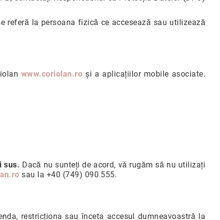
" se referă la persoana fizică ce accesează sau utilizează
riolan
www.coriolan.ro
și a aplicațiilor mobile asociate.
i sus.
Dacă nu sunteți de acord, vă rugăm să nu utilizați
an.ro
sau la +40 (749) 090 555.
spenda, restricționa sau înceta accesul dumneavoastră la