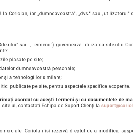
ră la Coriolan, iar „dumneavoastră", „dvs." sau „utilizatorul
ite-ului" sau „Termenii") guvernează utilizarea site-ului Co
nte:
le plasate pe site;
datelor dumneavoastră personale;
r și a tehnologiilor similare;
litici publicate pe site, pentru aspectele specifice acoperite.
xprimați acordul cu acești Termeni și cu documentele de ma
za site-ul, contactați Echipa de Suport Clienți la
suport@coriol
necomerciale. Coriolan își rezervă dreptul de a modifica, su