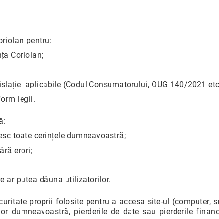
riolan pentru:
ța Coriolan;
islației aplicabile (Codul Consumatorului, OUG 140/2021 etc
orm legii.
ă:
inesc toate cerințele dumneavoastră;
ără erori;
e ar putea dăuna utilizatorilor.
ritate proprii folosite pentru a accesa site-ul (computer, sm
dumneavoastră, pierderile de date sau pierderile financiar