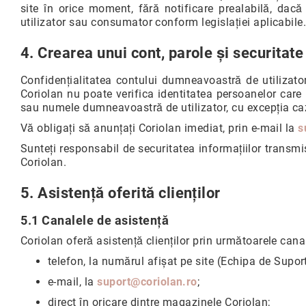
site în orice moment, fără notificare prealabilă, dac
+40
utilizator sau consumator conform legislației aplicabile
(749)
090
4. Crearea unui cont, parole și securitate
555
Magazine
Confidențialitatea contului dumneavoastră de utilizator
Coriolan
Coriolan nu poate verifica identitatea persoanelor care
sau numele dumneavoastră de utilizator, cu excepția caz
Live
Shopping
Vă obligați să anunțați Coriolan imediat, prin e-mail la
s
Reselleri
Sunteți responsabil de securitatea informațiilor transm
Coriolan.
C
u
ti
5. Asistență oferită clienților
i
&
5.1 Canalele de asistență
a
Coriolan oferă asistență clienților prin următoarele cana
c
c
telefon, la numărul afișat pe site (Echipa de Suport 
e
e-mail, la
suport@coriolan.ro
;
s
o
direct în oricare dintre magazinele Coriolan;