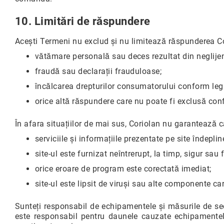
10. Limitări de răspundere
Acești Termeni nu exclud și nu limitează răspunderea Co
vătămare personală sau deces rezultat din neglijen
fraudă sau declarații frauduloase;
încălcarea drepturilor consumatorului conform leg
orice altă răspundere care nu poate fi exclusă conf
În afara situațiilor de mai sus, Coriolan nu garantează c
serviciile și informațiile prezentate pe site îndepl
site-ul este furnizat neîntrerupt, la timp, sigur sau f
orice eroare de program este corectată imediat;
site-ul este lipsit de viruși sau alte componente car
Sunteți responsabil de echipamentele și măsurile de secu
este responsabil pentru daunele cauzate echipamentelor 