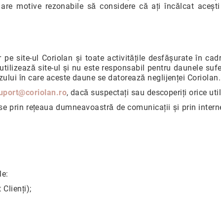
ă are motive rezonabile să considere că ați încălcat ace
.
 pe site-ul Coriolan și toate activitățile desfășurate în c
 utilizează site-ul și nu este responsabil pentru daunele su
ului în care aceste daune se datorează neglijenței Coriolan.
uport@coriolan.ro
, dacă suspectați sau descoperiți orice ut
ise prin rețeaua dumneavoastră de comunicații și prin inter
le:
Clienți);