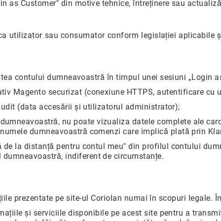
in as Customer" din motive tehnice, întreținere sau actualizăr
a utilizator sau consumator conform legislației aplicabile ș
atea contului dumneavoastră în timpul unei sesiuni „Login 
tiv Magento securizat (conexiune HTTPS, autentificare cu uti
udit (data accesării și utilizatorul administrator);
dumneavoastră, nu poate vizualiza datele complete ale card
în numele dumneavoastră comenzi care implică plată prin Kla
ă de la distanță pentru contul meu" din profilul contului dum
l dumneavoastră, indiferent de circumstanțe.
iile prezentate pe site-ul Coriolan numai în scopuri legale. În
ațiile și serviciile disponibile pe acest site pentru a transm