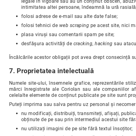
legale în vigoare sau au un conținut obscen, abuziv
intimitatea altei persoane, îndeamnă la ură rasială
folosi adrese de e-mail sau alte date false;
folosi tehnici de
web scraping
pe acest site, nici m
plasa viruși sau comentarii spam pe site;
desfășura activități de
cracking
,
hacking
sau atacu
Încălcările acestor obligații pot avea drept consecință 
7. Proprietatea intelectuală
Numele site-ului, însemnele grafice, reprezentările stil
mărci înregistrate ale Coriolan sau ale companiilor afil
celelalte elemente de conținut publicate pe site sunt prop
Puteți imprima sau salva pentru uz personal și necomerci
nu modificați, distribuiți, transmiteți, afișați, publi
obținute de pe sau prin intermediul acestui site făr
nu utilizați imagini de pe site fără textul însoțitor;