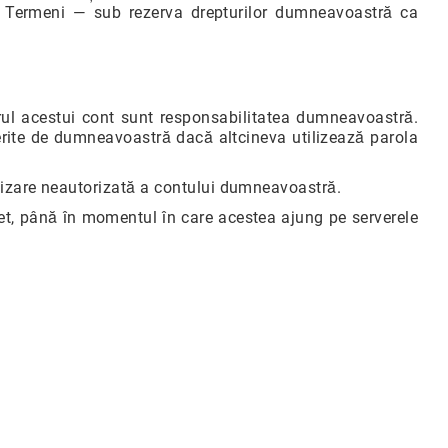
ști Termeni — sub rezerva drepturilor dumneavoastră ca
adrul acestui cont sunt responsabilitatea dumneavoastră.
ferite de dumneavoastră dacă altcineva utilizează parola
ilizare neautorizată a contului dumneavoastră.
net, până în momentul în care acestea ajung pe serverele