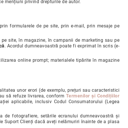
e mențiuni privind drepturile de autor.
 (prin formularele de pe site, prin e-mail, prin mesaje pe
ea pe site, în magazine, în campanii de marketing sau pe
ică
. Acordul dumneavoastră poate fi exprimat în scris (e-
tilizarea online prompt; materialele tipărite în magazine
litatea unor erori (de exemplu, prețuri sau caracteristici
sau să refuze livrarea, conform
Termenilor și Condițiilor
ției aplicabile, inclusiv Codul Consumatorului (Legea
ca de fotografiere, setările ecranului dumneavoastră și
e Suport Clienți dacă aveți nelămuriri înainte de a plasa