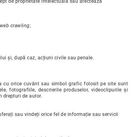
rept de proprietate intelectuală sau afectează
web crawling
;
i și, după caz, acțiuni civile sau penale.
ra cu orice cuvânt sau simbol grafic folosit pe site sunt
, fotografiile, descrierile produselor, videoclipurile și
n drepturi de autor.
nsferați sau vindeți orice fel de informație sau servicii