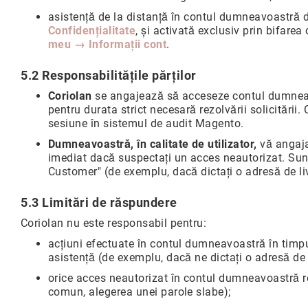
ri
asistență de la distanță în contul dumneavoastră 
i
Confidențialitate
, și activată exclusiv prin bifarea
Blog
meu → Informații cont
.
5.2 Responsabilitățile părților
Coriolan
se angajează să acceseze contul dumneavo
pentru durata strict necesară rezolvării solicitării
sesiune în sistemul de audit Magento.
Dumneavoastră, în calitate de utilizator,
vă angajaț
imediat dacă suspectați un acces neautorizat. Sunte
Customer" (de exemplu, dacă dictați o adresă de li
5.3 Limitări de răspundere
Coriolan nu este responsabil pentru:
acțiuni efectuate în contul dumneavoastră în timpu
asistență (de exemplu, dacă ne dictați o adresă de 
orice acces neautorizat în contul dumneavoastră re
comun, alegerea unei parole slabe);