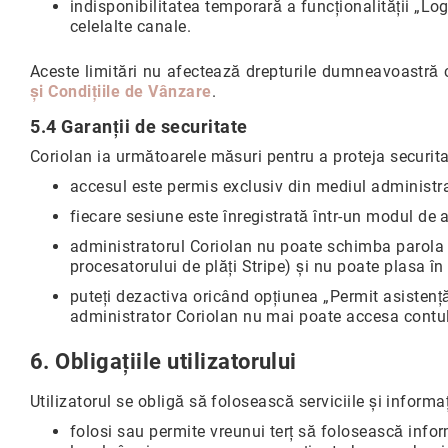
indisponibilitatea temporară a funcționalității „Log
celelalte canale.
Aceste limitări nu afectează drepturile dumneavoastră c
și Condițiile de Vânzare
.
5.4 Garanții de securitate
Coriolan ia următoarele măsuri pentru a proteja securit
accesul este permis exclusiv din mediul administra
fiecare sesiune este înregistrată într-un modul de a
administratorul Coriolan nu poate schimba parola 
procesatorului de plăți Stripe) și nu poate plasa 
puteți dezactiva oricând opțiunea „Permit asistenț
administrator Coriolan nu mai poate accesa contu
6. Obligațiile utilizatorului
Utilizatorul se obligă să folosească serviciile și informaț
folosi sau permite vreunui terț să folosească inform