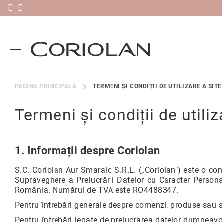
Livrare gratis în România pentru comenzi peste 580 RON & 30 zile
Plătește în 3 rate sau în 30 de zile folosind Klarna
N
PAGINA PRINCIPALA
TERMENI ȘI CONDIȚII DE UTILIZARE A SITE
o
u
Termeni și condiții de utiliz
t
ă
ți
1. Informații despre Coriolan
V
e
S.C. Coriolan Aur Smarald S.R.L. („Coriolan") este o c
ri
Supraveghere a Prelucrării Datelor cu Caracter Persona
g
România. Numărul de TVA este RO4488347.
h
e
Pentru întrebări generale despre comenzi, produse sau se
t
Pentru întrebări legate de prelucrarea datelor dumneavo
e