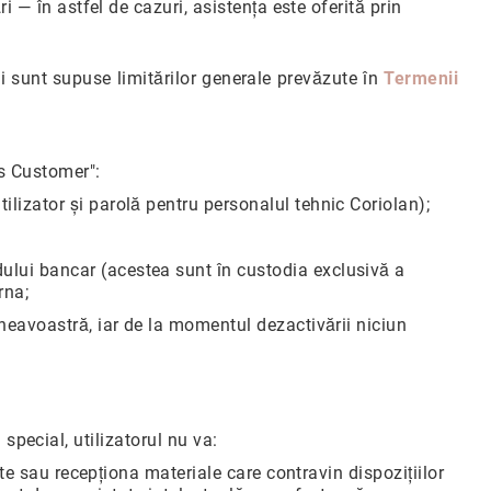
i — în astfel de cazuri, asistența este oferită prin
i sunt supuse limitărilor generale prevăzute în
Termenii
as Customer":
lizator și parolă pentru personalul tehnic Coriolan);
ului bancar (acestea sunt în custodia exclusivă a
rna;
neavoastră, iar de la momentul dezactivării niciun
 special, utilizatorul nu va:
ite sau recepționa materiale care contravin dispozițiilor