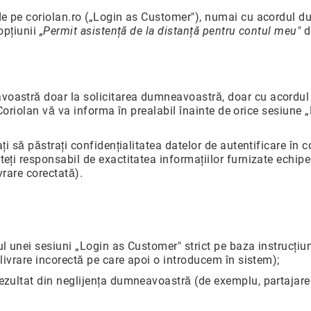
de pe coriolan.ro („Login as Customer"), numai cu acordul 
 opțiunii
„Permit asistență de la distanță pentru contul meu"
d
astră doar la solicitarea dumneavoastră, doar cu acordul 
. Coriolan vă va informa în prealabil înainte de orice sesiune 
i să păstrați confidențialitatea datelor de autentificare în co
ți responsabil de exactitatea informațiilor furnizate echipe
vrare corectată).
l unei sesiuni „Login as Customer" strict pe baza instrucțiu
livrare incorectă pe care apoi o introducem în sistem);
zultat din neglijența dumneavoastră (de exemplu, partajarea