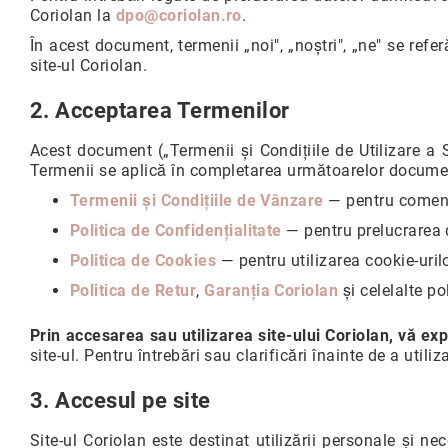
Coriolan la
dpo@coriolan.ro
.
I
În acest document, termenii „noi", „noștri", „ne" se refe
n
site-ul Coriolan.
e
l
e
2. Acceptarea Termenilor
d
e
Acest document („Termenii și Condițiile de Utilizare a S
l
Termenii se aplică în completarea următoarelor docume
o
Termenii și Condițiile de Vânzare
— pentru comenzi
g
o
Politica de Confidențialitate
— pentru prelucrarea 
d
Politica de Cookies
— pentru utilizarea cookie-urilo
n
ă
Politica de Retur
,
Garanția Coriolan
și celelalte po
B
Prin accesarea sau utilizarea site-ului Coriolan, vă e
ij
site-ul. Pentru întrebări sau clarificări înainte de a utili
u
t
e
3. Accesul pe site
ri
i
Site-ul Coriolan este destinat utilizării personale și 