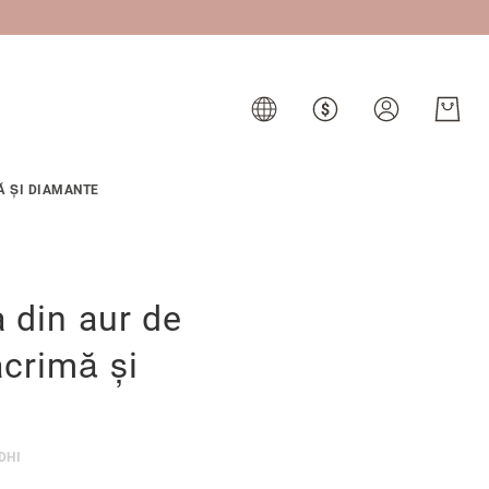
Ă ȘI DIAMANTE
a din aur de
crimă și
DHI