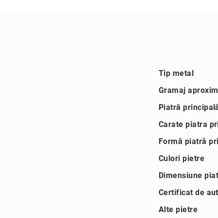
+40
(749)
090
555
Magazine
Coriolan
Mai
Tip metal
Live
multe
Shopping
informatii
Gramaj aproxima
Reselleri
Piatră principal
C
Carate piatra pr
u
ti
Formă piatră pr
i
&
Culori pietre
a
c
Dimensiune piat
c
Certificat de au
e
s
Alte pietre
o