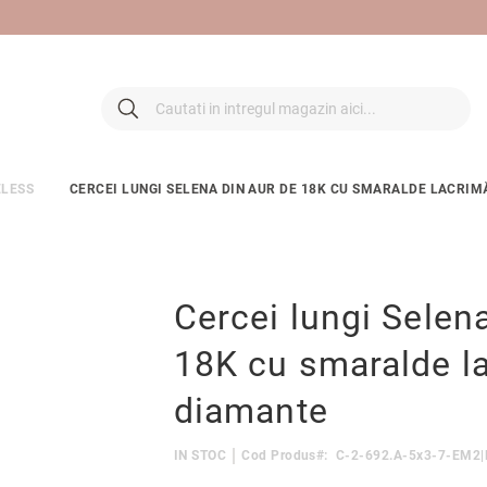
 retur
Cautare
Cautare
ELESS
CERCEI LUNGI SELENA DIN AUR DE 18K CU SMARALDE LACRIM
Cercei lungi Selen
18K cu smaralde la
diamante
IN STOC
Cod Produs
C-2-692.A-5x3-7-EM2|