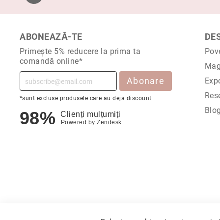
ABONEAZĂ-TE
DE
Primește 5% reducere la prima ta
Pov
comandă online*
Mag
Abonare
Expo
Rese
*sunt excluse produsele care au deja discount
Blo
98%
Clienți mulțumiți
Powered by
Zendesk
© 2026 CORIOLAN AUR SMARALD S.R.L