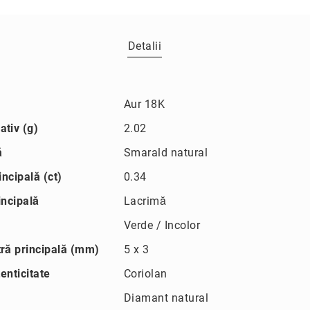
Detalii
Aur 18K
tiv (g)
2.02
ă
Smarald natural
incipală (ct)
0.34
incipală
Lacrimă
Verde / Incolor
ră principală (mm)
5 x 3
tenticitate
Coriolan
Diamant natural