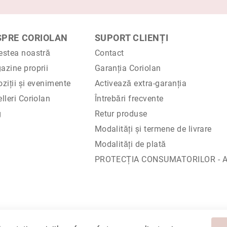
SPRE CORIOLAN
SUPORT CLIENȚI
estea noastră
Contact
azine proprii
Garanția Coriolan
ziții și evenimente
Activează extra-garanția
lleri Coriolan
Întrebări frecvente
g
Retur produse
Modalități și termene de livrare
Modalități de plată
PROTECŢIA CONSUMATORILOR - A.
. Sediu social: Calea Chișinăului 35, Iași, 700178, România / CUI RO