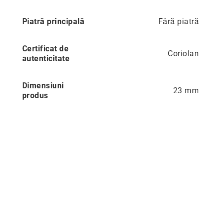
Precious
Piatră principală
Fără piatră
Prestige
Neoclassics
Certificat de
Coriolan
Nature
autenticitate
Mini
Dimensiuni
Eternity
23 mm
produs
Chevron
Axis
În
stoc
Aur
galben
Aur
alb
Aur
roz