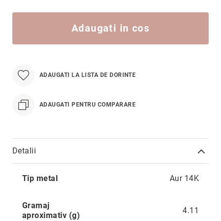
Hypnotic
Paris
Adaugati in cos
Pastel
Sahara
Twin
ADAUGATI LA LISTA DE DORINTE
Zen
Simplicity
ADAUGATI PENTRU COMPARARE
Desire
Sparkles
Shine
Detalii
Smile
Elements
Mai
Tip metal
Aur 14K
Dream
multe
informatii
Endless
Gramaj
Shooting
4.11
aproximativ (g)
Stars