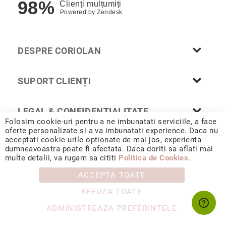
98%
Clienți mulțumiți
Cu
Powered by
Zendesk
anturaj
(Halo)
Cu
DESPRE CORIOLAN
pietre
laterale
SUPORT CLIENȚI
Cu
grup
de
LEGAL & CONFIDENȚIALITATE
pietre
Folosim cookie-uri pentru a ne imbunatati serviciile, a face
(Cluster)
oferte personalizate si a va imbunatati experience. Daca nu
Eternity
acceptati cookie-urile optionate de mai jos, experienta
dumneavoastra poate fi afectata. Daca doriti sa aflati mai
Diamante
© 2026 CORIOLAN AUR SMARALD S.R.L. Sediu social: Calea
multe detalii, va rugam sa cititi
Politica de Cookies
.
Chișinăului 35, Iași, 700178, România / CUI RO4488347 / Reg.
incolore
Com. J1993002132228
ACCEPTA TOATE
Diamante
negre
REFUZA TOATE
Precomandă
ADMINISTREAZA PREFERINTELE
după
colecție