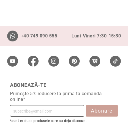
Aur
în
două
culori
Inele
de
+40 749 090 555
Luni-Vineri 7:30-15:30
logodnă
În
stoc
Aur
alb
Aur
galben
ABONEAZĂ-TE
Aur
roz
Primește 5% reducere la prima ta comandă
online*
Platină
Cu
Abonare
o
piatră
*sunt excluse produsele care au deja discount
(Solitaire)