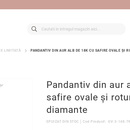
 retur
Cautare
Cautare
IE LIMITATĂ
PANDANTIV DIN AUR ALB DE 18K CU SAFIRE OVALE ȘI 
Pandantiv din aur 
safire ovale și rot
diamante
EPUIZAT DIN STOC
Cod Produs
GV-3-148-7