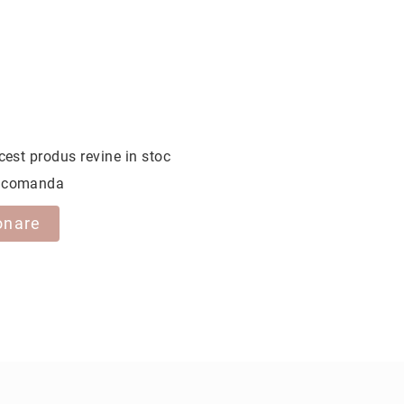
cest produs revine in stoc
la comanda
onare