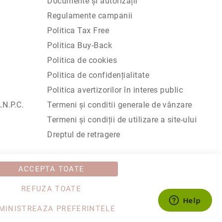
Documente și autorizații
Regulamente campanii
Politica Tax Free
Politica Buy-Back
Politica de cookies
Politica de confidențialitate
Politica avertizorilor în interes public
N.P.C.
Termeni și conditii generale de vânzare
Termeni și condiții de utilizare a site-ului
Dreptul de retragere
4488347 / Reg. Com. J1993002132228
ACCEPTA TOATE
REFUZA TOATE
MINISTREAZA PREFERINTELE