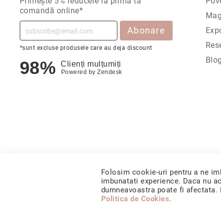
Primește 5% reducere la prima ta
Pov
comandă online*
Mag
Abonare
Expo
Rese
*sunt excluse produsele care au deja discount
Blo
98%
Clienți mulțumiți
Powered by
Zendesk
© 2026 CORIOLAN AUR SMARALD S.R.L
Folosim cookie-uri pentru a ne imb
imbunatati experience. Daca nu ac
dumneavoastra poate fi afectata. Da
Politica de Cookies
.