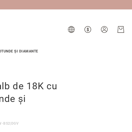
ROTUNDE ȘI DIAMANTE
alb de 18K cu
unde și
W-BS2|DGV