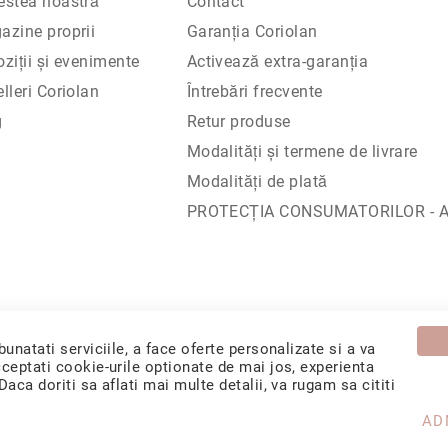
estea noastră
Contact
azine proprii
Garanția Coriolan
ziții și evenimente
Activează extra-garanția
lleri Coriolan
Întrebări frecvente
g
Retur produse
Modalități și termene de livrare
Modalități de plată
PROTECŢIA CONSUMATORILOR - A.
. Sediu social: Calea Chișinăului 35, Iași, 700178, România / CUI RO
unatati serviciile, a face oferte personalizate si a va
ceptati cookie-urile optionate de mai jos, experienta
ca doriti sa aflati mai multe detalii, va rugam sa cititi
AD