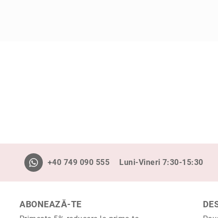
ri
i
Blog
+40 749 090 555
Luni-Vineri 7:30-15:30
ABONEAZĂ-TE
DE