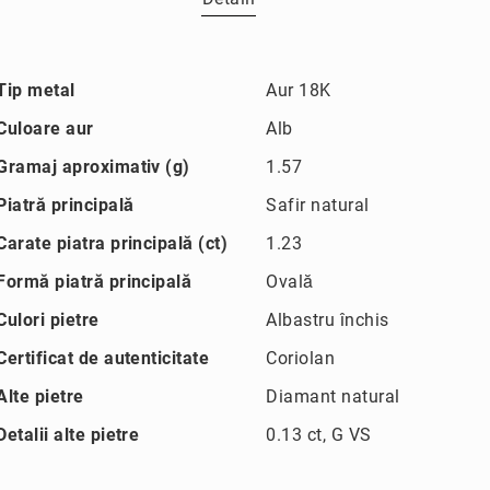
Mai
Tip metal
Aur 18K
multe
informatii
Culoare aur
Alb
Gramaj aproximativ (g)
1.57
Piatră principală
Safir natural
Carate piatra principală (ct)
1.23
Formă piatră principală
Ovală
Culori pietre
Albastru închis
Certificat de autenticitate
Coriolan
Alte pietre
Diamant natural
Detalii alte pietre
0.13 ct, G VS