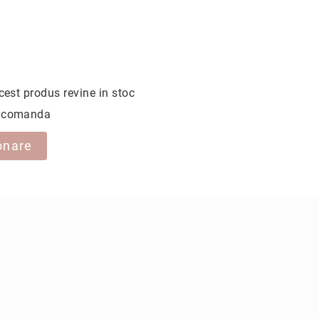
cest produs revine in stoc
la comanda
onare