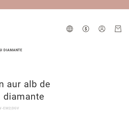
ȘI DIAMANTE
n aur alb de
i diamante
W-EM2|DGV