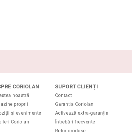
SPRE CORIOLAN
SUPORT CLIENȚI
estea noastră
Contact
azine proprii
Garanția Coriolan
ziții și evenimente
Activează extra-garanția
lleri Coriolan
Întrebări frecvente
g
Retur produse