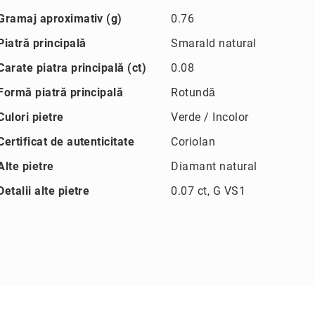
Gramaj aproximativ (g)
0.76
Piatră principală
Smarald natural
Carate piatra principală (ct)
0.08
Formă piatră principală
Rotundă
Culori pietre
Verde / Incolor
Certificat de autenticitate
Coriolan
Alte pietre
Diamant natural
Detalii alte pietre
0.07 ct, G VS1