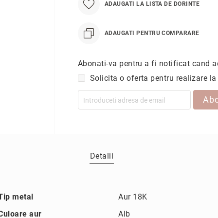
ADAUGATI LA LISTA DE DORINTE
ADAUGATI PENTRU COMPARARE
Abonati-va pentru a fi notificat cand a
Solicita o oferta pentru realizare 
Ab
Detalii
Mai
Tip metal
Aur 18K
multe
informatii
Culoare aur
Alb