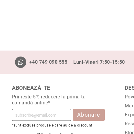
ri
i
Blog
+40 749 090 555
Luni-Vineri 7:30-15:30
ABONEAZĂ-TE
DE
Primește 5% reducere la prima ta
Pov
comandă online*
Mag
Abonare
Expo
Rese
*sunt excluse produsele care au deja discount
Blo