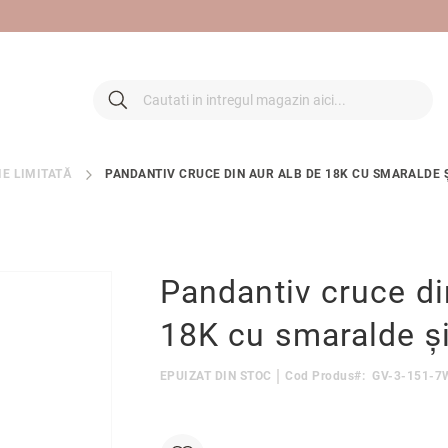
 retur
Cautare
Cautare
IE LIMITATĂ
PANDANTIV CRUCE DIN AUR ALB DE 18K CU SMARALDE 
Pandantiv cruce di
18K cu smaralde ș
EPUIZAT DIN STOC
Cod Produs
GV-3-151-7