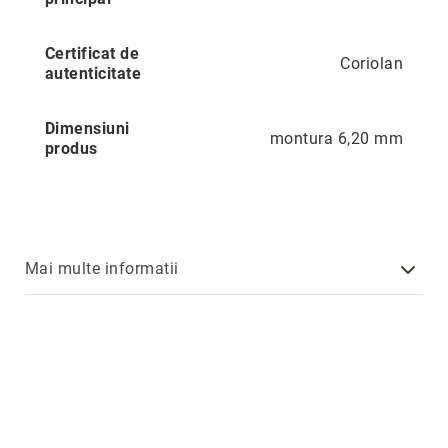
Aur
în
două
Certificat de
Coriolan
culori
autenticitate
Inele
de
Dimensiuni
montura 6,20 mm
logodnă
produs
În
stoc
Aur
alb
Aur
Mai multe informatii
galben
Aur
roz
Platină
Cu
o
piatră
(Solitaire)