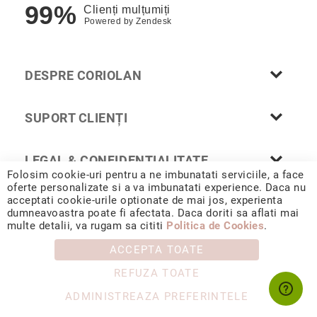
99%
Nayeli
Clienți mulțumiți
Powered by
Zendesk
Aimee
Aphrodite
Aiko
DESPRE CORIOLAN
Kalila
Adore
SUPORT CLIENȚI
Manami
Bijuterii
LEGAL & CONFIDENȚIALITATE
Alege
Folosim cookie-uri pentru a ne imbunatati serviciile, a face
tipul
oferte personalizate si a va imbunatati experience. Daca nu
acceptati cookie-urile optionate de mai jos, experienta
Inele
dumneavoastra poate fi afectata. Daca doriti sa aflati mai
© 2026 CORIOLAN AUR SMARALD S.R.L. Sediu social: Calea
Cercei
multe detalii, va rugam sa cititi
Politica de Cookies
.
Chișinăului 35, Iași, 700178, România / CUI RO4488347 / Reg.
Com. J1993002132228
Coliere
ACCEPTA TOATE
&
pandantive
REFUZA TOATE
Brățări
ADMINISTREAZA PREFERINTELE
Ceasuri