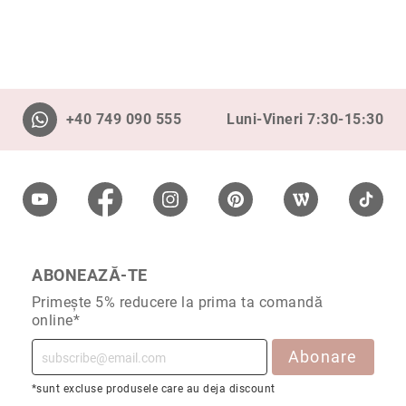
Cu
anturaj
(Halo)
Cu
pietre
+40 749 090 555
laterale
Luni-Vineri 7:30-15:30
Cu
grup
de
pietre
(Cluster)
Eternity
Diamante
ABONEAZĂ-TE
incolore
Primește 5% reducere la prima ta comandă
Diamante
online*
negre
Abonare
Precomandă
după
*sunt excluse produsele care au deja discount
colecție