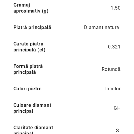
Gramaj
1.50
Precious
aproximativ (g)
Prestige
Neoclassics
Piatră principală
Diamant natural
Nature
Carate piatra
Mini
0.321
principală (ct)
Eternity
Chevron
Formă piatră
Rotundă
Axis
principală
În
stoc
Culori pietre
Incolor
Aur
galben
Culoare diamant
Aur
GH
principal
alb
Aur
Claritate diamant
roz
SI
principal