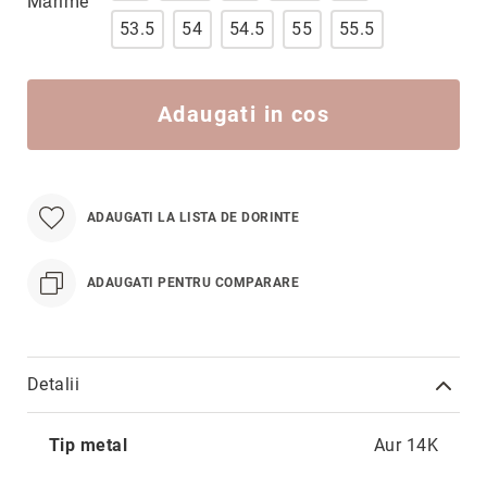
Mărime
Hypnotic
53.5
54
54.5
55
55.5
Paris
Pastel
Sahara
Adaugati in cos
Twin
Zen
Simplicity
ADAUGATI LA LISTA DE DORINTE
Desire
Sparkles
ADAUGATI PENTRU COMPARARE
Shine
Smile
Elements
Detalii
Dream
Endless
Mai
Tip metal
Aur 14K
multe
Shooting
informatii
Stars