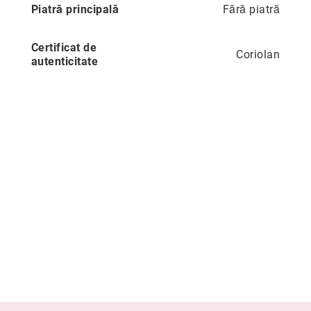
Piatră principală
Fără piatră
Precious
Prestige
Certificat de
Coriolan
Neoclassics
autenticitate
Nature
Mini
Eternity
Chevron
Axis
În
stoc
Aur
galben
Aur
alb
Aur
roz