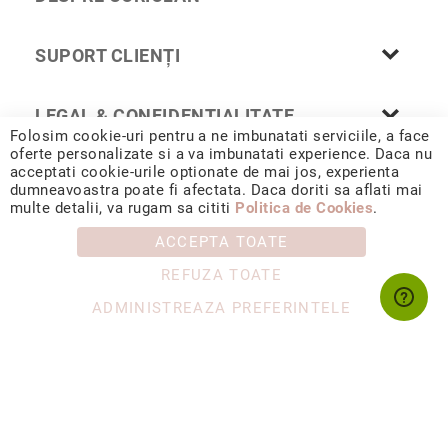
Cu
anturaj
SUPORT CLIENȚI
(Halo)
Cu
pietre
LEGAL & CONFIDENȚIALITATE
laterale
Folosim cookie-uri pentru a ne imbunatati serviciile, a face
oferte personalizate si a va imbunatati experience. Daca nu
Cu
acceptati cookie-urile optionate de mai jos, experienta
grup
dumneavoastra poate fi afectata. Daca doriti sa aflati mai
© 2026 CORIOLAN AUR SMARALD S.R.L. Sediu social: Calea
de
multe detalii, va rugam sa cititi
Politica de Cookies
.
Chișinăului 35, Iași, 700178, România / CUI RO4488347 / Reg.
pietre
Com. J1993002132228
(Cluster)
ACCEPTA TOATE
Eternity
REFUZA TOATE
Diamante
ADMINISTREAZA PREFERINTELE
incolore
Diamante
negre
Precomandă
după
colecție