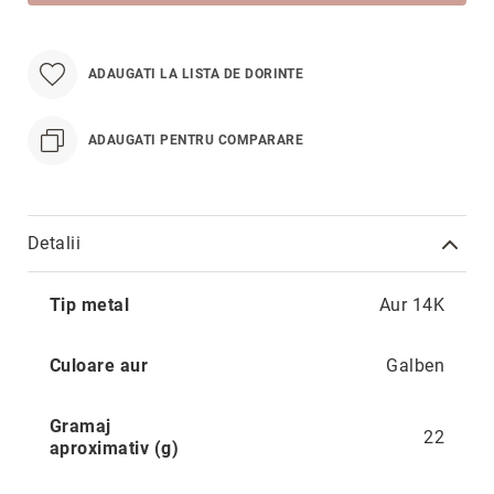
Hypnotic
Paris
Pastel
ADAUGATI LA LISTA DE DORINTE
Sahara
Twin
ADAUGATI PENTRU COMPARARE
Zen
Simplicity
Desire
Detalii
Sparkles
Mai
Shine
Tip metal
Aur 14K
multe
informatii
Smile
Culoare aur
Galben
Elements
Dream
Gramaj
Endless
22
aproximativ (g)
Shooting
Stars