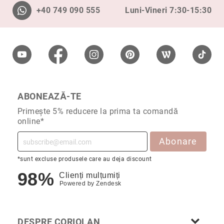
Aur
+40 749 090 555
Luni-Vineri 7:30-15:30
în
două
culori
Inele
de
logodnă
În
stoc
ABONEAZĂ-TE
Aur
alb
Primește 5% reducere la prima ta comandă
online*
Aur
galben
Abonare
Aur
roz
*sunt excluse produsele care au deja discount
98%
Platină
Clienți mulțumiți
Powered by
Zendesk
Cu
o
piatră
(Solitaire)
DESPRE CORIOLAN