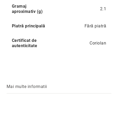
Gramaj
Precious
2.1
aproximativ (g)
Prestige
Neoclassics
Piatră principală
Fără piatră
Nature
Mini
Certificat de
Coriolan
autenticitate
Eternity
Chevron
Axis
În
stoc
Aur
galben
Mai multe informatii
Aur
alb
Aur
roz