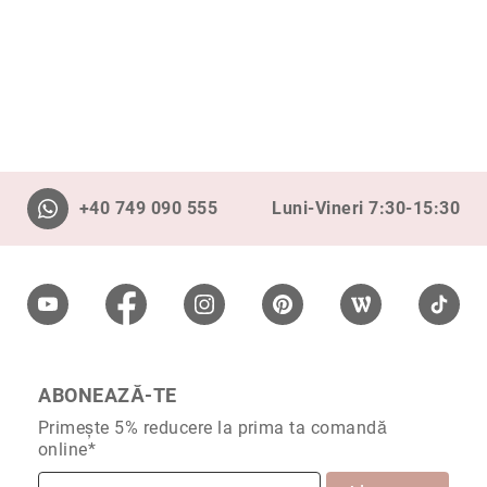
Aur
în
două
culori
Inele
de
logodnă
În
stoc
+40 749 090 555
Luni-Vineri 7:30-15:30
Aur
alb
Aur
galben
Aur
roz
Platină
ABONEAZĂ-TE
Cu
Primește 5% reducere la prima ta comandă
o
online*
piatră
(Solitaire)