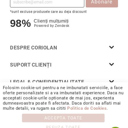
Abonare
Cu
anturaj
*sunt excluse produsele care au deja discount
(Halo)
98%
Clienți mulțumiți
Cu
Powered by
Zendesk
pietre
laterale
Cu
DESPRE CORIOLAN
grup
de
pietre
SUPORT CLIENȚI
(Cluster)
Eternity
LEGAL & CONFIDENȚIALITATE
Diamante
Folosim cookie-uri pentru a ne imbunatati serviciile, a face
incolore
oferte personalizate si a va imbunatati experience. Daca nu
acceptati cookie-urile optionate de mai jos, experienta
Diamante
dumneavoastra poate fi afectata. Daca doriti sa aflati mai
© 2026 CORIOLAN AUR SMARALD S.R.L. Sediu social: Calea
negre
multe detalii, va rugam sa cititi
Politica de Cookies
.
Chișinăului 35, Iași, 700178, România / CUI RO4488347 / Reg.
Com. J1993002132228
Precomandă
ACCEPTA TOATE
după
colecție
REFUZA TOATE