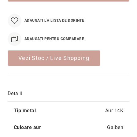
Hypnotic
Paris
Pastel
ADAUGATI LA LISTA DE DORINTE
Sahara
Twin
ADAUGATI PENTRU COMPARARE
Zen
Simplicity
Vezi Stoc / Live Shopping
Desire
Sparkles
Shine
Detalii
Smile
Elements
Mai
Tip metal
Aur 14K
Dream
multe
informatii
Endless
Culoare aur
Galben
Shooting
Stars