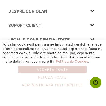
Cu
anturaj
DESPRE CORIOLAN
(Halo)
Cu
SUPORT CLIENȚI
pietre
laterale
Cu
LEGAL & CONFIDENȚIALITATE
grup
Folosim cookie-uri pentru a ne imbunatati serviciile, a face
de
oferte personalizate si a va imbunatati experience. Daca nu
pietre
acceptati cookie-urile optionate de mai jos, experienta
(Cluster)
dumneavoastra poate fi afectata. Daca doriti sa aflati mai
© 2026 CORIOLAN AUR SMARALD S.R.L. Sediu social: Calea
multe detalii, va rugam sa cititi
Politica de Cookies
.
Chișinăului 35, Iași, 700178, România / CUI RO4488347 / Reg.
Eternity
Com. J1993002132228
ACCEPTA TOATE
Diamante
incolore
REFUZA TOATE
Diamante
ADMINISTREAZA PREFERINTELE
negre
Precomandă
după
colecție