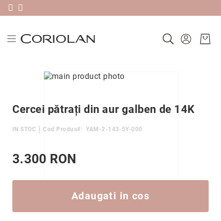
Livrare gratis în România pentru comenzi peste 580 RON & 30 zile
Plătește în 3 rate sau în 30 de zile folosind Klarna
Noutăți
Skip
Verighete
to
Skip
Precomandă
the
to
după
end
the
Cercei pătrați din aur galben de 14K
colecție
of
beginning
Ameno
the
of
IN STOC
Cod Produs
YAM-2-143-5Y-000
images
the
Antique
gallery
images
Carbon
gallery
3.300 RON
Classic
Edge
Factor
Adaugati in cos
Heartbeats