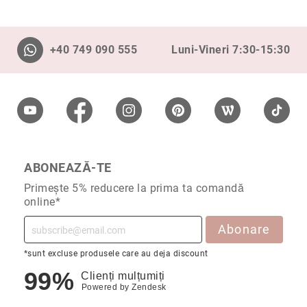
Aur
în
două
culori
+40 749 090 555
Luni-Vineri 7:30-15:30
Inele
de
logodnă
În
stoc
Aur
alb
ABONEAZĂ-TE
Aur
galben
Primește 5% reducere la prima ta comandă
online*
Aur
roz
Abonare
Platină
*sunt excluse produsele care au deja discount
Cu
99%
o
Clienți mulțumiți
piatră
Powered by
Zendesk
(Solitaire)