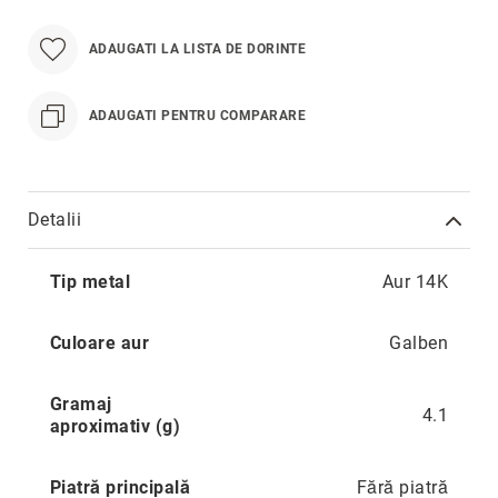
Hypnotic
Paris
ADAUGATI LA LISTA DE DORINTE
Pastel
Sahara
ADAUGATI PENTRU COMPARARE
Twin
Zen
Simplicity
Detalii
Desire
Mai
Sparkles
Tip metal
Aur 14K
multe
Shine
informatii
Smile
Culoare aur
Galben
Elements
Gramaj
Dream
4.1
aproximativ (g)
Endless
Shooting
Piatră principală
Fără piatră
Stars