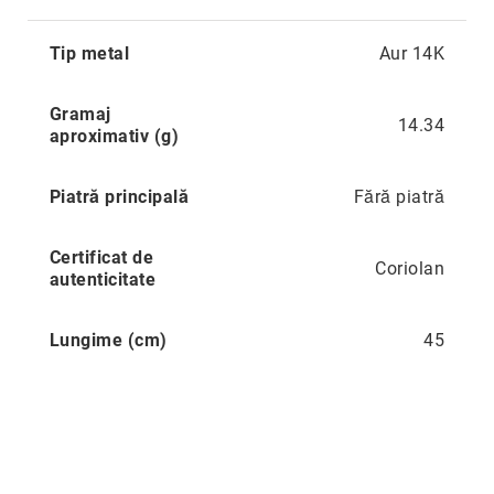
Precious
Mai
Tip metal
Aur 14K
multe
Prestige
informatii
Neoclassics
Gramaj
14.34
Nature
aproximativ (g)
Mini
Eternity
Piatră principală
Fără piatră
Chevron
Certificat de
Axis
Coriolan
autenticitate
În
stoc
Aur
Lungime (cm)
45
galben
Aur
alb
Aur
roz