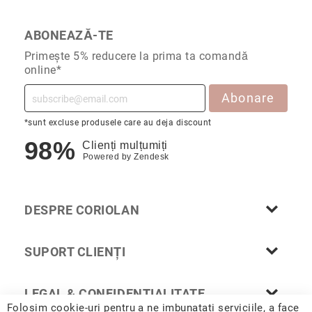
Cu
anturaj
ABONEAZĂ-TE
(Halo)
Primește 5% reducere la prima ta comandă
Cu
online*
pietre
laterale
Abonare
Cu
*sunt excluse produsele care au deja discount
grup
de
98%
Clienți mulțumiți
pietre
Powered by
Zendesk
(Cluster)
Eternity
DESPRE CORIOLAN
Diamante
incolore
Diamante
SUPORT CLIENȚI
negre
Precomandă
LEGAL & CONFIDENȚIALITATE
după
colecție
Folosim cookie-uri pentru a ne imbunatati serviciile, a face