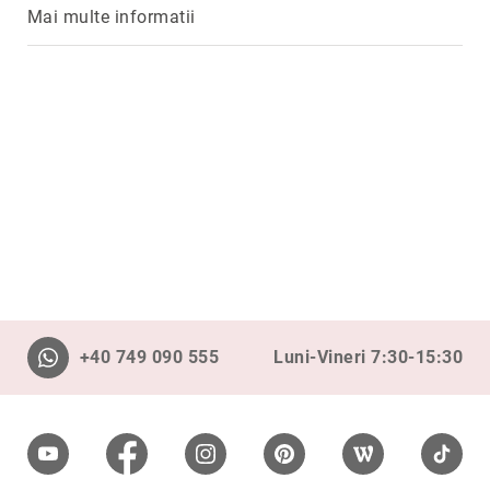
Aur
Mai multe informatii
în
două
culori
Inele
de
logodnă
În
stoc
Aur
alb
Aur
galben
Aur
roz
+40 749 090 555
Luni-Vineri 7:30-15:30
Platină
Cu
o
piatră
(Solitaire)