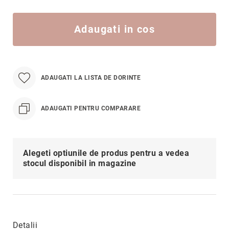
Hypnotic
Paris
Adaugati in cos
Pastel
Sahara
Twin
ADAUGATI LA LISTA DE DORINTE
Zen
Simplicity
ADAUGATI PENTRU COMPARARE
Desire
Sparkles
Shine
Alegeti optiunile de produs pentru a vedea
Smile
stocul disponibil in magazine
Elements
Dream
Endless
Shooting
Detalii
Stars