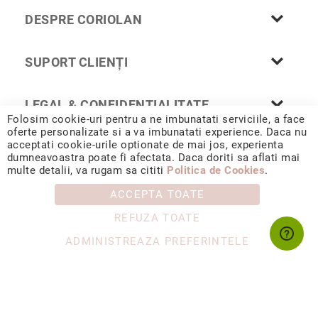
Cu
DESPRE CORIOLAN
anturaj
(Halo)
SUPORT CLIENȚI
Cu
pietre
laterale
LEGAL & CONFIDENȚIALITATE
Cu
Folosim cookie-uri pentru a ne imbunatati serviciile, a face
grup
oferte personalizate si a va imbunatati experience. Daca nu
de
acceptati cookie-urile optionate de mai jos, experienta
pietre
dumneavoastra poate fi afectata. Daca doriti sa aflati mai
© 2026 CORIOLAN AUR SMARALD S.R.L. Sediu social: Calea
multe detalii, va rugam sa cititi
Politica de Cookies
.
(Cluster)
Chișinăului 35, Iași, 700178, România / CUI RO4488347 / Reg.
Com. J1993002132228
Eternity
ACCEPTA TOATE
Diamante
REFUZA TOATE
incolore
ADMINISTREAZA PREFERINTELE
Diamante
negre
Precomandă
după
colecție