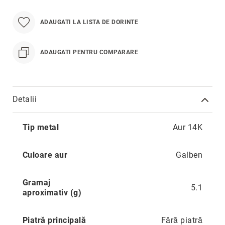
Hypnotic
Paris
ADAUGATI LA LISTA DE DORINTE
Pastel
Sahara
ADAUGATI PENTRU COMPARARE
Twin
Zen
Simplicity
Detalii
Desire
Mai
Sparkles
Tip metal
Aur 14K
multe
Shine
informatii
Smile
Culoare aur
Galben
Elements
Gramaj
Dream
5.1
aproximativ (g)
Endless
Shooting
Piatră principală
Fără piatră
Stars