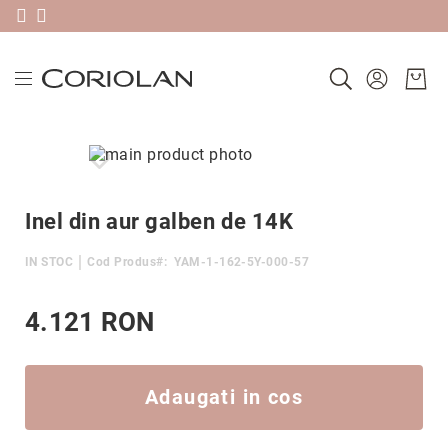
Livrare gratis în România pentru comenzi peste 580 RON & 30 zile
Plătește în 3 rate sau în 30 de zile folosind Klarna
Noutăți
Skip
Verighete
to
Skip
Precomandă
the
to
după
end
the
Inel din aur galben de 14K
colecție
of
beginning
Ameno
the
of
IN STOC
Cod Produs
YAM-1-162-5Y-000-57
images
the
Antique
gallery
images
Carbon
gallery
4.121 RON
Classic
Edge
Factor
Adaugati in cos
Heartbeats