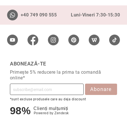
Aur
în
două
+40 749 090 555
Luni-Vineri 7:30-15:30
culori
Inele
de
logodnă
În
stoc
Aur
alb
ABONEAZĂ-TE
Aur
Primește 5% reducere la prima ta comandă
galben
online*
Aur
Abonare
roz
Platină
*sunt excluse produsele care au deja discount
98%
Cu
Clienți mulțumiți
o
Powered by
Zendesk
piatră
(Solitaire)