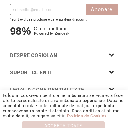
Cu
Abonare
anturaj
(Halo)
*sunt excluse produsele care au deja discount
Cu
98%
Clienți mulțumiți
pietre
Powered by
Zendesk
laterale
Cu
grup
DESPRE CORIOLAN
de
pietre
(Cluster)
SUPORT CLIENȚI
Eternity
Diamante
LEGAL & CONFIDENȚIALITATE
incolore
Folosim cookie-uri pentru a ne imbunatati serviciile, a face
Diamante
oferte personalizate si a va imbunatati experience. Daca nu
acceptati cookie-urile optionate de mai jos, experienta
negre
dumneavoastra poate fi afectata. Daca doriti sa aflati mai
© 2026 CORIOLAN AUR SMARALD S.R.L. Sediu social: Calea
Precomandă
multe detalii, va rugam sa cititi
Politica de Cookies
.
Chișinăului 35, Iași, 700178, România / CUI RO4488347 / Reg.
după
Com. J1993002132228
ACCEPTA TOATE
colecție