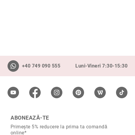
Aur
în
două
culori
Inele
de
logodnă
În
stoc
Aur
+40 749 090 555
Luni-Vineri 7:30-15:30
alb
Aur
galben
Aur
roz
Platină
Cu
ABONEAZĂ-TE
o
piatră
Primește 5% reducere la prima ta comandă
(Solitaire)
online*