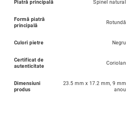
Piatră principală
Spinel natural
Precious
Prestige
Formă piatră
Rotundă
principală
Neoclassics
Nature
Culori pietre
Negru
Mini
Eternity
Certificat de
Coriolan
Chevron
autenticitate
Axis
Dimensiuni
23.5 mm x 17.2 mm, 9 mm
În
produs
anou
stoc
Aur
galben
Aur
alb
Aur
roz