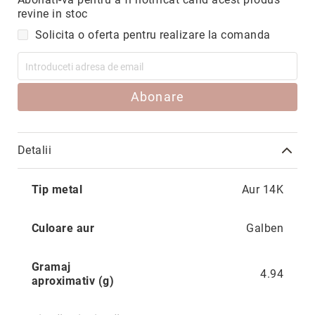
Hypnotic
revine in stoc
Paris
Solicita o oferta pentru realizare la comanda
Pastel
Sahara
Twin
Abonare
Zen
Simplicity
Detalii
Desire
Sparkles
Mai
Tip metal
Aur 14K
Shine
multe
informatii
Smile
Culoare aur
Galben
Elements
Dream
Gramaj
4.94
Endless
aproximativ (g)
Shooting
Stars