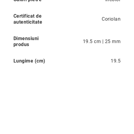
Precious
Certificat de
Prestige
Coriolan
autenticitate
Neoclassics
Nature
Dimensiuni
19.5 cm | 25 mm
Mini
produs
Eternity
Lungime (cm)
19.5
Chevron
Axis
În
stoc
Aur
galben
Aur
alb
Aur
roz