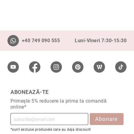
Aur
în
două
culori
Inele
de
+40 749 090 555
Luni-Vineri 7:30-15:30
logodnă
În
stoc
Aur
alb
Aur
galben
Aur
ABONEAZĂ-TE
roz
Primește 5% reducere la prima ta comandă
Platină
online*
Cu
Abonare
o
piatră
*sunt excluse produsele care au deja discount
(Solitaire)