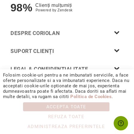
98%
Clienți mulțumiți
Cu
Powered by
Zendesk
anturaj
(Halo)
Cu
DESPRE CORIOLAN
pietre
laterale
Cu
SUPORT CLIENȚI
grup
de
pietre
LEGAL & CONFIDENȚIALITATE
(Cluster)
Folosim cookie-uri pentru a ne imbunatati serviciile, a face
oferte personalizate si a va imbunatati experience. Daca nu
Eternity
acceptati cookie-urile optionate de mai jos, experienta
Diamante
dumneavoastra poate fi afectata. Daca doriti sa aflati mai
© 2026 CORIOLAN AUR SMARALD S.R.L. Sediu social: Calea
incolore
multe detalii, va rugam sa cititi
Politica de Cookies
.
Chișinăului 35, Iași, 700178, România / CUI RO4488347 / Reg.
Com. J1993002132228
Diamante
ACCEPTA TOATE
negre
REFUZA TOATE
Precomandă
după
ADMINISTREAZA PREFERINTELE
colecție