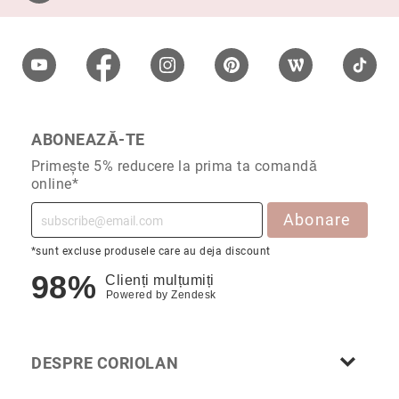
Nayeli
Aimee
Aphrodite
Aiko
Kalila
ABONEAZĂ-TE
Adore
Primește 5% reducere la prima ta comandă
Manami
online*
Bijuterii
Alege
Abonare
tipul
Inele
*sunt excluse produsele care au deja discount
98%
Cercei
Clienți mulțumiți
Powered by
Zendesk
Coliere
&
pandantive
DESPRE CORIOLAN
Brățări
Ceasuri