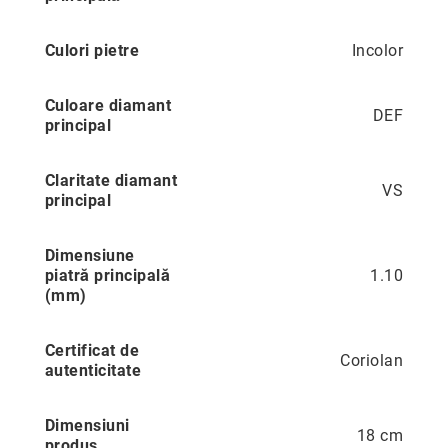
Aur
în
două
Culori pietre
Incolor
culori
Inele
Culoare diamant
DEF
de
principal
logodnă
În
stoc
Claritate diamant
VS
Aur
principal
alb
Aur
Dimensiune
galben
piatră principală
1.10
(mm)
Aur
roz
Platină
Certificat de
Coriolan
autenticitate
Cu
o
piatră
Dimensiuni
18 cm
(Solitaire)
produs