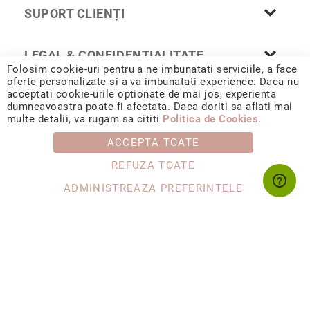
SUPORT CLIENȚI
Piercing
Broșe
LEGAL & CONFIDENȚIALITATE
Butoni
Folosim cookie-uri pentru a ne imbunatati serviciile, a face
Lanțuri
oferte personalizate si a va imbunatati experience. Daca nu
acceptati cookie-urile optionate de mai jos, experienta
Alege
dumneavoastra poate fi afectata. Daca doriti sa aflati mai
© 2026 CORIOLAN AUR SMARALD S.R.L. Sediu social: Calea
piatra
multe detalii, va rugam sa cititi
Politica de Cookies
.
Chișinăului 35, Iași, 700178, România / CUI RO4488347 / Reg.
principală
Com. J1993002132228
Diamant
ACCEPTA TOATE
Rubin
REFUZA TOATE
Safir
ADMINISTREAZA PREFERINTELE
Smarald
Perlă
Altă
piatră
prețioasă
Cubic
Zirconia