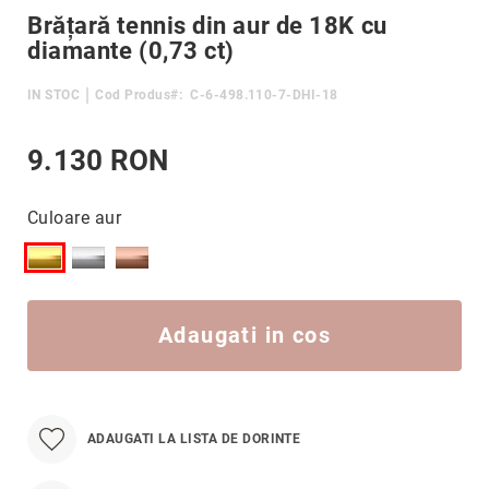
Hypnotic
Skip
Brățară tennis din aur de 18K cu
to
Paris
diamante (0,73 ct)
the
Pastel
beginning
IN STOC
Cod Produs
C-6-498.110-7-DHI-18
of
Sahara
the
Twin
images
9.130 RON
gallery
Zen
Simplicity
Culoare aur
Desire
Sparkles
Shine
Adaugati in cos
Smile
Elements
Dream
Endless
ADAUGATI LA LISTA DE DORINTE
Shooting
Stars