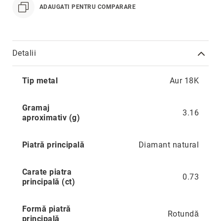
ADAUGATI PENTRU COMPARARE
Precious
Prestige
Neoclassics
Detalii
Nature
Mini
Mai
Tip metal
Aur 18K
multe
Eternity
informatii
Chevron
Gramaj
3.16
Axis
aproximativ (g)
În
stoc
Piatră principală
Diamant natural
Aur
galben
Carate piatra
Aur
0.73
principală (ct)
alb
Aur
Formă piatră
roz
Rotundă
principală