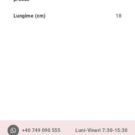
Cu
anturaj
Lungime (cm)
18
(Halo)
Cu
pietre
laterale
Cu
grup
de
pietre
(Cluster)
Eternity
Diamante
incolore
Diamante
negre
Precomandă
după
+40 749 090 555
Luni-Vineri 7:30-15:30
colecție