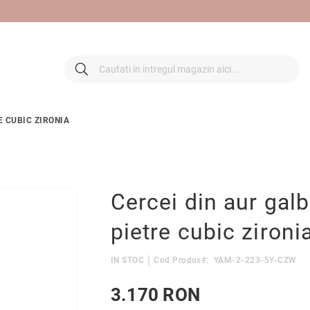
 retur
Cautare
Cautare
E CUBIC ZIRONIA
Cercei din aur gal
pietre cubic zironi
IN STOC
Cod Produs
YAM-2-223-5Y-CZW
3.170 RON