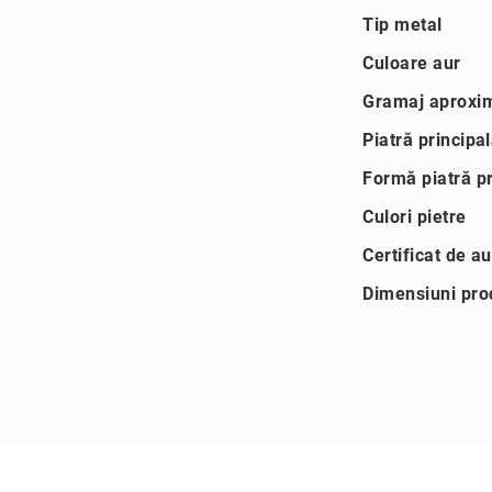
Mai
+40
Tip metal
multe
(749)
informatii
Culoare aur
090
555
Gramaj aproxim
Magazine
Piatră principa
Coriolan
Live
Formă piatră pr
Shopping
Culori pietre
Reselleri
Certificat de au
C
u
Dimensiuni pro
ti
i
&
a
c
c
e
s
o