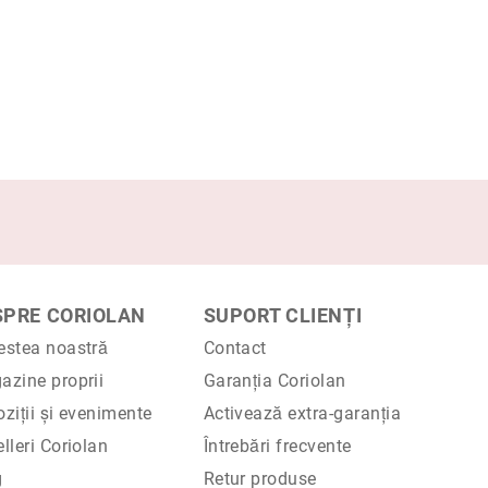
SPRE CORIOLAN
SUPORT CLIENȚI
estea noastră
Contact
azine proprii
Garanția Coriolan
ziții și evenimente
Activează extra-garanția
lleri Coriolan
Întrebări frecvente
g
Retur produse