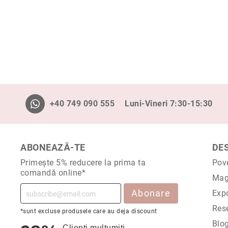
ri
i
Blog
+40 749 090 555
Luni-Vineri 7:30-15:30
ABONEAZĂ-TE
DE
Primește 5% reducere la prima ta
Pov
comandă online*
Mag
Abonare
Expo
Rese
*sunt excluse produsele care au deja discount
Blo
Clienți mulțumiți