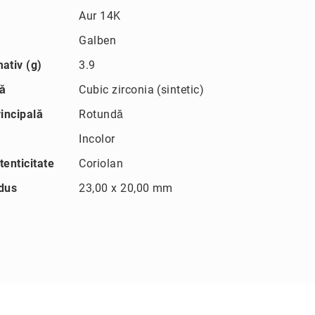
Aur 14K
Galben
ativ (g)
3.9
lă
Cubic zirconia (sintetic)
incipală
Rotundă
Incolor
tenticitate
Coriolan
dus
23,00 x 20,00 mm