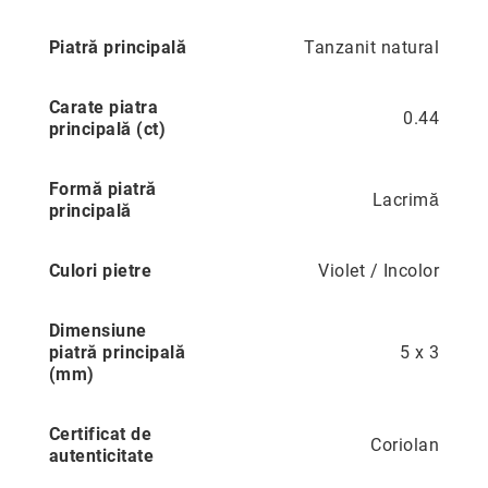
Precious
Piatră principală
Tanzanit natural
Prestige
Neoclassics
Carate piatra
0.44
Nature
principală (ct)
Mini
Formă piatră
Eternity
Lacrimă
principală
Chevron
Axis
Culori pietre
Violet / Incolor
În
stoc
Dimensiune
Aur
piatră principală
5 x 3
galben
(mm)
Aur
alb
Certificat de
Aur
Coriolan
autenticitate
roz