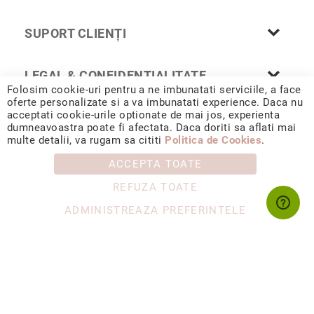
Nayeli
Aimee
SUPORT CLIENȚI
Aphrodite
Aiko
LEGAL & CONFIDENȚIALITATE
Folosim cookie-uri pentru a ne imbunatati serviciile, a face
Kalila
oferte personalizate si a va imbunatati experience. Daca nu
Adore
acceptati cookie-urile optionate de mai jos, experienta
dumneavoastra poate fi afectata. Daca doriti sa aflati mai
© 2026 CORIOLAN AUR SMARALD S.R.L. Sediu social: Calea
Manami
multe detalii, va rugam sa cititi
Politica de Cookies
.
Chișinăului 35, Iași, 700178, România / CUI RO4488347 / Reg.
Com. J1993002132228
Bijuterii
ACCEPTA TOATE
Alege
tipul
REFUZA TOATE
Inele
ADMINISTREAZA PREFERINTELE
Cercei
Coliere
&
pandantive
Brățări
Ceasuri