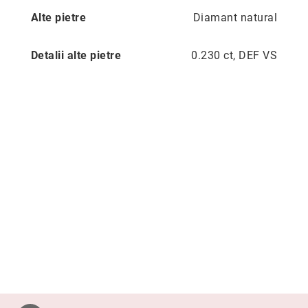
Aur
Alte pietre
Diamant natural
în
două
culori
Detalii alte pietre
0.230 ct, DEF VS
Inele
de
logodnă
În
stoc
Aur
alb
Aur
galben
Aur
roz
Platină
Cu
o
piatră
(Solitaire)