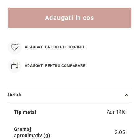
Hypnotic
Paris
Adaugati in cos
Pastel
Sahara
Twin
ADAUGATI LA LISTA DE DORINTE
Zen
Simplicity
ADAUGATI PENTRU COMPARARE
Desire
Sparkles
Shine
Detalii
Smile
Elements
Mai
Tip metal
Aur 14K
Dream
multe
informatii
Endless
Gramaj
Shooting
2.05
aproximativ (g)
Stars