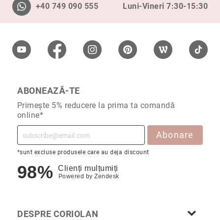
+40 749 090 555
Luni-Vineri 7:30-15:30
Cu
anturaj
(Halo)
Cu
pietre
laterale
Cu
grup
ABONEAZĂ-TE
de
Primește 5% reducere la prima ta comandă
pietre
online*
(Cluster)
Eternity
Abonare
Diamante
*sunt excluse produsele care au deja discount
incolore
98%
Clienți mulțumiți
Diamante
Powered by
Zendesk
negre
Precomandă
după
DESPRE CORIOLAN
colecție