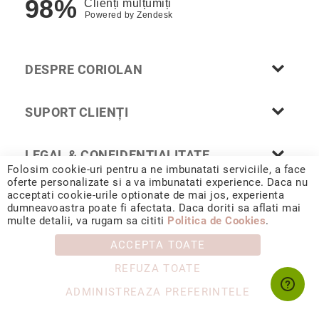
98%
Clienți mulțumiți
Nayeli
Powered by
Zendesk
Aimee
Aphrodite
DESPRE CORIOLAN
Aiko
Kalila
SUPORT CLIENȚI
Adore
Manami
LEGAL & CONFIDENȚIALITATE
Bijuterii
Folosim cookie-uri pentru a ne imbunatati serviciile, a face
Alege
oferte personalizate si a va imbunatati experience. Daca nu
tipul
acceptati cookie-urile optionate de mai jos, experienta
Inele
dumneavoastra poate fi afectata. Daca doriti sa aflati mai
© 2026 CORIOLAN AUR SMARALD S.R.L. Sediu social: Calea
multe detalii, va rugam sa cititi
Politica de Cookies
.
Cercei
Chișinăului 35, Iași, 700178, România / CUI RO4488347 / Reg.
Com. J1993002132228
Coliere
ACCEPTA TOATE
&
REFUZA TOATE
pandantive
ADMINISTREAZA PREFERINTELE
Brățări
Ceasuri