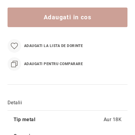
Hypnotic
Paris
Adaugati in cos
Pastel
Sahara
Twin
ADAUGATI LA LISTA DE DORINTE
Zen
Simplicity
ADAUGATI PENTRU COMPARARE
Desire
Sparkles
Shine
Smile
Elements
Detalii
Dream
Mai
Endless
Tip metal
Aur 18K
multe
informatii
Shooting
Stars