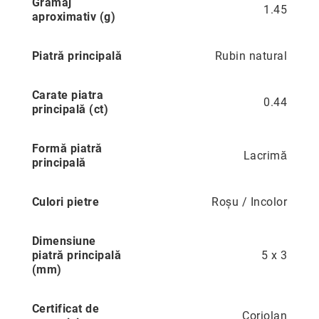
Gramaj
1.45
aproximativ (g)
Precious
Prestige
Piatră principală
Rubin natural
Neoclassics
Nature
Carate piatra
0.44
Mini
principală (ct)
Eternity
Chevron
Formă piatră
Lacrimă
principală
Axis
În
Culori pietre
Roșu / Incolor
stoc
Aur
galben
Dimensiune
Aur
piatră principală
5 x 3
alb
(mm)
Aur
roz
Certificat de
Coriolan