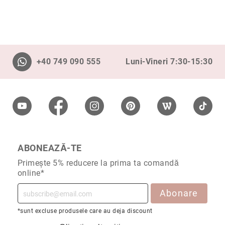
Cu
anturaj
(Halo)
Cu
pietre
+40 749 090 555
Luni-Vineri 7:30-15:30
laterale
Cu
grup
de
pietre
(Cluster)
Eternity
ABONEAZĂ-TE
Diamante
incolore
Primește 5% reducere la prima ta comandă
online*
Diamante
negre
Abonare
Precomandă
după
*sunt excluse produsele care au deja discount
colecție