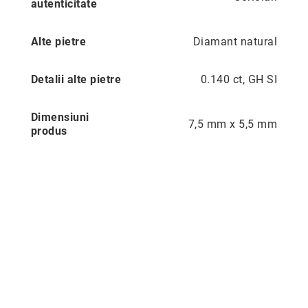
autenticitate
Aur
în
două
Alte pietre
Diamant natural
culori
Inele
Detalii alte pietre
0.140 ct, GH SI
de
logodnă
În
Dimensiuni
stoc
7,5 mm x 5,5 mm
produs
Aur
alb
Aur
galben
Aur
roz
Platină
Cu
o
piatră
(Solitaire)