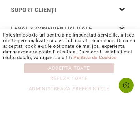
Nayeli
SUPORT CLIENȚI
Aimee
Aphrodite
LEGAL & CONFIDENȚIALITATE
Aiko
Folosim cookie-uri pentru a ne imbunatati serviciile, a face
oferte personalizate si a va imbunatati experience. Daca nu
Kalila
acceptati cookie-urile optionate de mai jos, experienta
Adore
dumneavoastra poate fi afectata. Daca doriti sa aflati mai
© 2026 CORIOLAN AUR SMARALD S.R.L. Sediu social: Calea
multe detalii, va rugam sa cititi
Politica de Cookies
.
Chișinăului 35, Iași, 700178, România / CUI RO4488347 / Reg.
Manami
Com. J1993002132228
ACCEPTA TOATE
Bijuterii
Alege
REFUZA TOATE
tipul
Inele
ADMINISTREAZA PREFERINTELE
Cercei
Coliere
&
pandantive
Brățări
Ceasuri