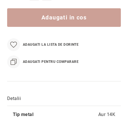
Hypnotic
Paris
Adaugati in cos
Pastel
Sahara
Twin
Zen
ADAUGATI LA LISTA DE DORINTE
Simplicity
Desire
ADAUGATI PENTRU COMPARARE
Sparkles
Shine
Smile
Elements
Detalii
Dream
Mai
Endless
Tip metal
Aur 14K
multe
Shooting
informatii
Stars