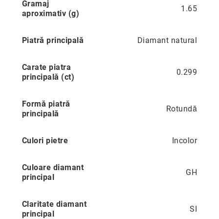
Gramaj
1.65
aproximativ (g)
Precious
Prestige
Piatră principală
Diamant natural
Neoclassics
Nature
Carate piatra
Mini
0.299
principală (ct)
Eternity
Chevron
Formă piatră
Rotundă
principală
Axis
În
Culori pietre
stoc
Incolor
Aur
galben
Culoare diamant
GH
Aur
principal
alb
Aur
Claritate diamant
roz
SI
principal