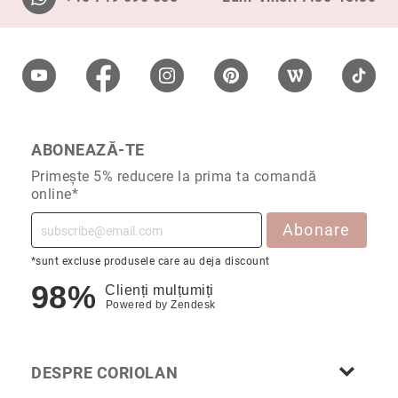
Cu
anturaj
(Halo)
Cu
pietre
laterale
Cu
ABONEAZĂ-TE
grup
Primește 5% reducere la prima ta comandă
de
online*
pietre
(Cluster)
Abonare
Eternity
*sunt excluse produsele care au deja discount
Diamante
incolore
98%
Clienți mulțumiți
Powered by
Zendesk
Diamante
negre
Precomandă
DESPRE CORIOLAN
după
colecție