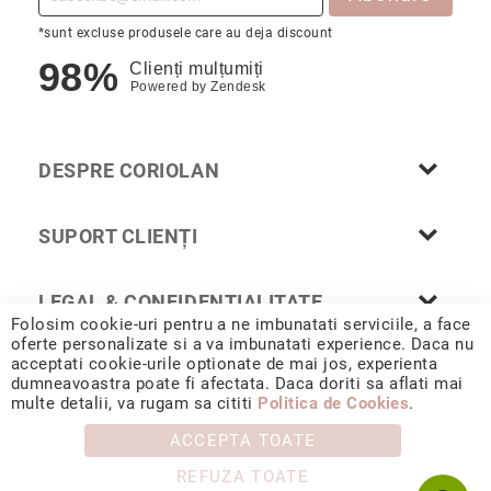
Nayeli
*sunt excluse produsele care au deja discount
Aimee
98%
Clienți mulțumiți
Aphrodite
Powered by
Zendesk
Aiko
Kalila
DESPRE CORIOLAN
Adore
Manami
SUPORT CLIENȚI
Bijuterii
Alege
tipul
LEGAL & CONFIDENȚIALITATE
Inele
Folosim cookie-uri pentru a ne imbunatati serviciile, a face
Cercei
oferte personalizate si a va imbunatati experience. Daca nu
acceptati cookie-urile optionate de mai jos, experienta
Coliere
dumneavoastra poate fi afectata. Daca doriti sa aflati mai
© 2026 CORIOLAN AUR SMARALD S.R.L. Sediu social: Calea
&
multe detalii, va rugam sa cititi
Politica de Cookies
.
Chișinăului 35, Iași, 700178, România / CUI RO4488347 / Reg.
pandantive
Com. J1993002132228
ACCEPTA TOATE
Brățări
REFUZA TOATE
Ceasuri