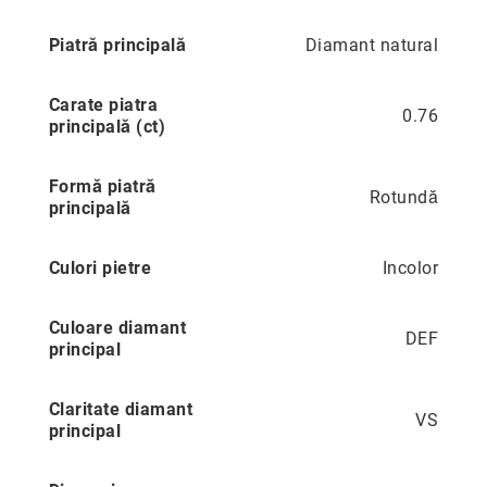
Precious
Piatră principală
Diamant natural
Prestige
Neoclassics
Carate piatra
0.76
principală (ct)
Nature
Mini
Formă piatră
Eternity
Rotundă
principală
Chevron
Axis
Culori pietre
Incolor
În
stoc
Culoare diamant
Aur
DEF
principal
galben
Aur
Claritate diamant
alb
VS
principal
Aur
roz