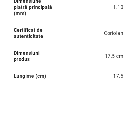
Dimensiune
Aur
piatră principală
1.10
în
(mm)
două
culori
Certificat de
Inele
Coriolan
autenticitate
de
logodnă
În
Dimensiuni
stoc
17.5 cm
produs
Aur
alb
Lungime (cm)
17.5
Aur
galben
Aur
roz
Platină
Cu
o
piatră
(Solitaire)