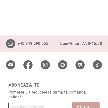
Cu
anturaj
(Halo)
Cu
pietre
laterale
Cu
+40 749 090 555
Luni-Vineri 7:30-15:30
grup
de
pietre
(Cluster)
Eternity
Diamante
incolore
ABONEAZĂ-TE
Diamante
negre
Primește 5% reducere la prima ta comandă
Precomandă
online*
după
colecție
Abonare