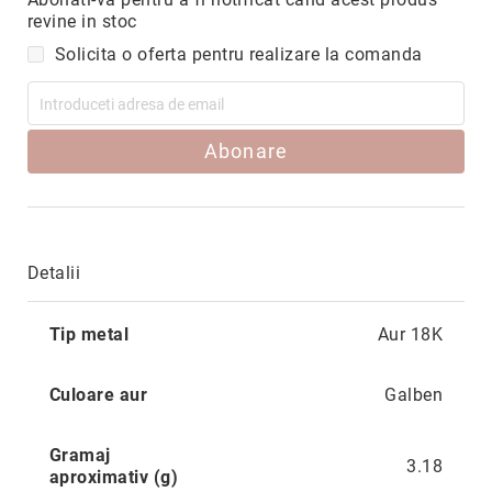
Hypnotic
revine in stoc
Paris
Solicita o oferta pentru realizare la comanda
Pastel
Sahara
Twin
Abonare
Zen
Simplicity
Desire
Sparkles
Detalii
Shine
Mai
Tip metal
Aur 18K
Smile
multe
informatii
Elements
Culoare aur
Galben
Dream
Endless
Gramaj
3.18
Shooting
aproximativ (g)
Stars