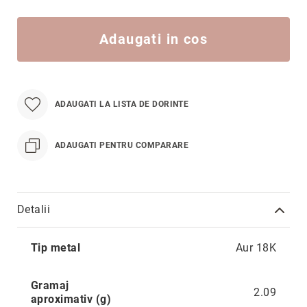
Hypnotic
Paris
Adaugati in cos
Pastel
Sahara
Twin
ADAUGATI LA LISTA DE DORINTE
Zen
Simplicity
ADAUGATI PENTRU COMPARARE
Desire
Sparkles
Shine
Detalii
Smile
Elements
Mai
Tip metal
Aur 18K
Dream
multe
informatii
Endless
Gramaj
Shooting
2.09
aproximativ (g)
Stars