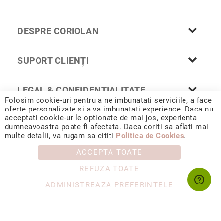
Nayeli
Aimee
DESPRE CORIOLAN
Aphrodite
Aiko
SUPORT CLIENȚI
Kalila
Adore
LEGAL & CONFIDENȚIALITATE
Manami
Folosim cookie-uri pentru a ne imbunatati serviciile, a face
oferte personalizate si a va imbunatati experience. Daca nu
Bijuterii
acceptati cookie-urile optionate de mai jos, experienta
Alege
dumneavoastra poate fi afectata. Daca doriti sa aflati mai
tipul
© 2026 CORIOLAN AUR SMARALD S.R.L. Sediu social: Calea
multe detalii, va rugam sa cititi
Politica de Cookies
.
Chișinăului 35, Iași, 700178, România / CUI RO4488347 / Reg.
Inele
Com. J1993002132228
ACCEPTA TOATE
Cercei
REFUZA TOATE
Coliere
&
ADMINISTREAZA PREFERINTELE
pandantive
Brățări
Ceasuri