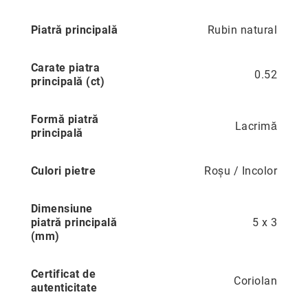
Precious
Piatră principală
Rubin natural
Prestige
Neoclassics
Carate piatra
0.52
Nature
principală (ct)
Mini
Formă piatră
Eternity
Lacrimă
principală
Chevron
Axis
Culori pietre
Roșu / Incolor
În
stoc
Dimensiune
Aur
piatră principală
5 x 3
galben
(mm)
Aur
alb
Certificat de
Aur
Coriolan
autenticitate
roz