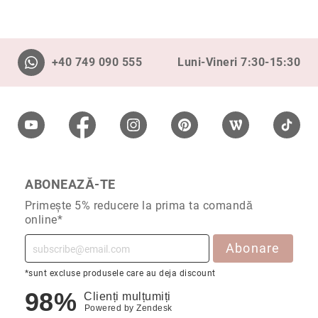
Cu
anturaj
(Halo)
+40 749 090 555
Luni-Vineri 7:30-15:30
Cu
pietre
laterale
Cu
grup
de
pietre
(Cluster)
ABONEAZĂ-TE
Eternity
Primește 5% reducere la prima ta comandă
Diamante
online*
incolore
Abonare
Diamante
negre
*sunt excluse produsele care au deja discount
Precomandă
98%
Clienți mulțumiți
după
Powered by
Zendesk
colecție