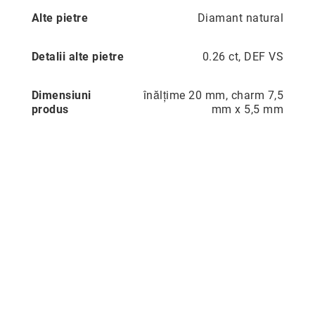
Aur
Alte pietre
Diamant natural
în
două
culori
Detalii alte pietre
0.26 ct, DEF VS
Inele
de
Dimensiuni
înălțime 20 mm, charm 7,5
logodnă
produs
mm x 5,5 mm
În
stoc
Aur
alb
Aur
galben
Aur
roz
Platină
Cu
o
piatră
(Solitaire)