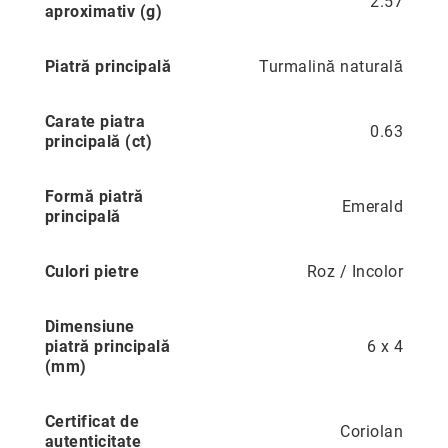
2.57
aproximativ (g)
Precious
Prestige
Piatră principală
Turmalină naturală
Neoclassics
Nature
Carate piatra
0.63
principală (ct)
Mini
Eternity
Formă piatră
Emerald
Chevron
principală
Axis
În
Culori pietre
Roz / Incolor
stoc
Aur
Dimensiune
galben
piatră principală
6 x 4
Aur
(mm)
alb
Aur
Certificat de
roz
Coriolan
autenticitate