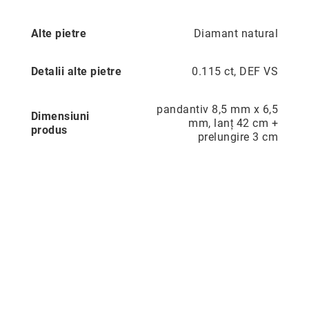
Aur
în
Alte pietre
Diamant natural
două
culori
Inele
Detalii alte pietre
0.115 ct, DEF VS
de
logodnă
pandantiv 8,5 mm x 6,5
În
Dimensiuni
mm, lanț 42 cm +
stoc
produs
prelungire 3 cm
Aur
alb
Aur
galben
Aur
roz
Platină
Cu
o
piatră
(Solitaire)