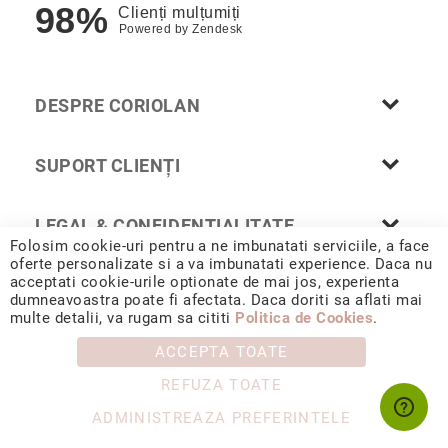
98%
Clienți mulțumiți
Nayeli
Powered by
Zendesk
Aimee
Aphrodite
Aiko
DESPRE CORIOLAN
Kalila
Adore
SUPORT CLIENȚI
Manami
Bijuterii
LEGAL & CONFIDENȚIALITATE
Alege
Folosim cookie-uri pentru a ne imbunatati serviciile, a face
tipul
oferte personalizate si a va imbunatati experience. Daca nu
acceptati cookie-urile optionate de mai jos, experienta
Inele
dumneavoastra poate fi afectata. Daca doriti sa aflati mai
© 2026 CORIOLAN AUR SMARALD S.R.L. Sediu social: Calea
Cercei
multe detalii, va rugam sa cititi
Politica de Cookies
.
Chișinăului 35, Iași, 700178, România / CUI RO4488347 / Reg.
Com. J1993002132228
Coliere
ACCEPTA TOATE
&
pandantive
REFUZA TOATE
Brățări
ADMINISTREAZA PREFERINTELE
Ceasuri