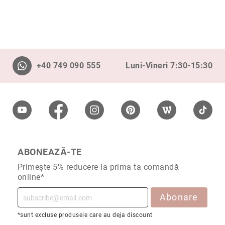
Cu
anturaj
(Halo)
Cu
pietre
+40 749 090 555
Luni-Vineri 7:30-15:30
laterale
Cu
grup
de
pietre
(Cluster)
Eternity
ABONEAZĂ-TE
Diamante
incolore
Primește 5% reducere la prima ta comandă
Diamante
online*
negre
Abonare
Precomandă
după
*sunt excluse produsele care au deja discount
colecție