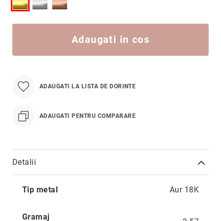
Hypnotic
Paris
Pastel
Adaugati in cos
Sahara
Twin
Zen
ADAUGATI LA LISTA DE DORINTE
Simplicity
Desire
ADAUGATI PENTRU COMPARARE
Sparkles
Shine
Smile
Detalii
Elements
Dream
Mai
Tip metal
Aur 18K
multe
Endless
informatii
Shooting
Gramaj
Stars