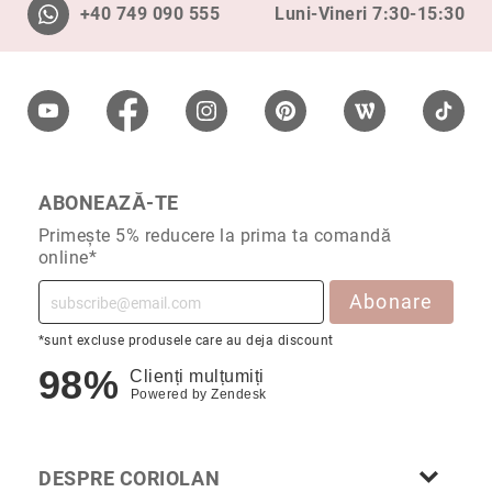
+40 749 090 555
Luni-Vineri 7:30-15:30
Cu
anturaj
(Halo)
Cu
pietre
laterale
Cu
grup
ABONEAZĂ-TE
de
Primește 5% reducere la prima ta comandă
pietre
online*
(Cluster)
Eternity
Abonare
Diamante
*sunt excluse produsele care au deja discount
incolore
98%
Clienți mulțumiți
Diamante
Powered by
Zendesk
negre
Precomandă
după
DESPRE CORIOLAN
colecție