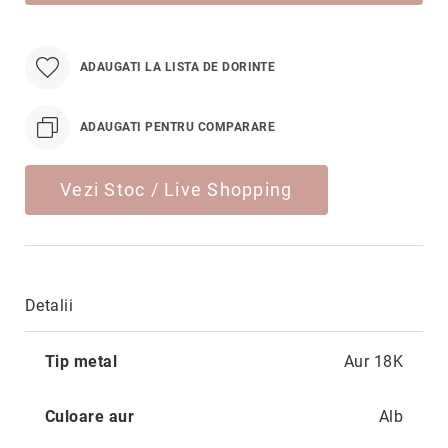
Hypnotic
Paris
Pastel
ADAUGATI LA LISTA DE DORINTE
Sahara
Twin
ADAUGATI PENTRU COMPARARE
Zen
Simplicity
Vezi Stoc / Live Shopping
Desire
Sparkles
Shine
Detalii
Smile
Elements
Mai
Tip metal
Aur 18K
Dream
multe
informatii
Endless
Culoare aur
Alb
Shooting
Stars