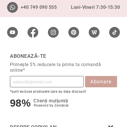
Aur
+40 749 090 555
Luni-Vineri 7:30-15:30
în
două
culori
Inele
de
logodnă
În
stoc
ABONEAZĂ-TE
Aur
alb
Primește 5% reducere la prima ta comandă
online*
Aur
galben
Abonare
Aur
roz
*sunt excluse produsele care au deja discount
Platină
98%
Clienți mulțumiți
Powered by
Zendesk
Cu
o
piatră
(Solitaire)