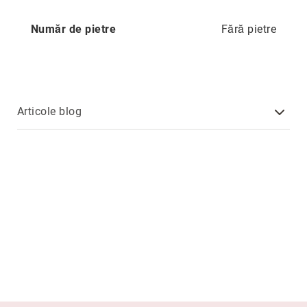
Precious
Număr de pietre
Fără pietre
Prestige
Neoclassics
Nature
Mini
Articole blog
Eternity
Chevron
Axis
În
stoc
Aur
galben
Aur
alb
Aur
roz