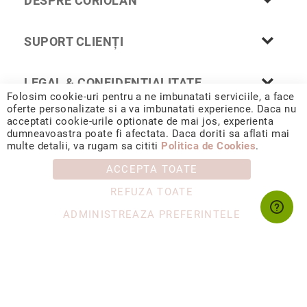
DESPRE CORIOLAN
Cu
anturaj
SUPORT CLIENȚI
(Halo)
Cu
pietre
LEGAL & CONFIDENȚIALITATE
laterale
Folosim cookie-uri pentru a ne imbunatati serviciile, a face
oferte personalizate si a va imbunatati experience. Daca nu
Cu
acceptati cookie-urile optionate de mai jos, experienta
grup
dumneavoastra poate fi afectata. Daca doriti sa aflati mai
de
© 2026 CORIOLAN AUR SMARALD S.R.L. Sediu social: Calea
multe detalii, va rugam sa cititi
Politica de Cookies
.
Chișinăului 35, Iași, 700178, România / CUI RO4488347 / Reg.
pietre
Com. J1993002132228
(Cluster)
ACCEPTA TOATE
Eternity
REFUZA TOATE
Diamante
ADMINISTREAZA PREFERINTELE
incolore
Diamante
negre
Precomandă
după
colecție