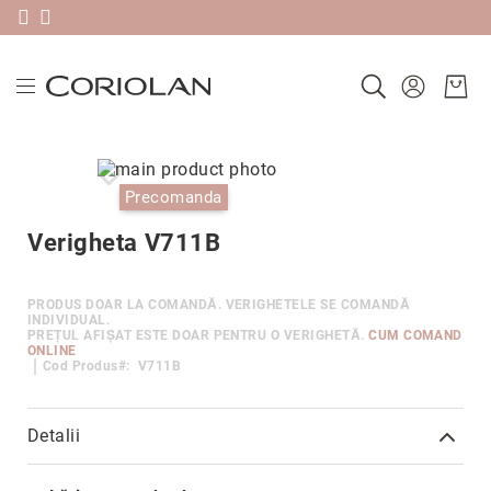
Livrare gratis în România pentru comenzi peste 580 RON & 30 zile
Plătește în 3 rate sau în 30 de zile folosind Klarna
Noutăți
Skip
Verighete
to
Skip
Precomanda
Precomandă
the
to
după
end
the
Verigheta V711B
colecție
of
beginning
Ameno
the
of
images
the
Antique
PRODUS DOAR LA COMANDĂ. VERIGHETELE SE COMANDĂ
gallery
images
INDIVIDUAL.
Carbon
PREȚUL AFIȘAT ESTE DOAR PENTRU O VERIGHETĂ.
CUM COMAND
gallery
ONLINE
Classic
Cod Produs
V711B
Edge
Factor
Detalii
Heartbeats
Mai