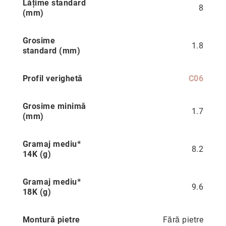
Lățime standard
Hypnotic
multe
8
(mm)
informatii
Paris
Pastel
Grosime
1.8
Sahara
standard (mm)
Twin
Profil verighetă
Zen
C06
Simplicity
Grosime minimă
Desire
1.7
(mm)
Sparkles
Shine
Gramaj mediu*
8.2
14K (g)
Smile
Elements
Gramaj mediu*
Dream
9.6
18K (g)
Endless
Shooting
Montură pietre
Fără pietre
Stars