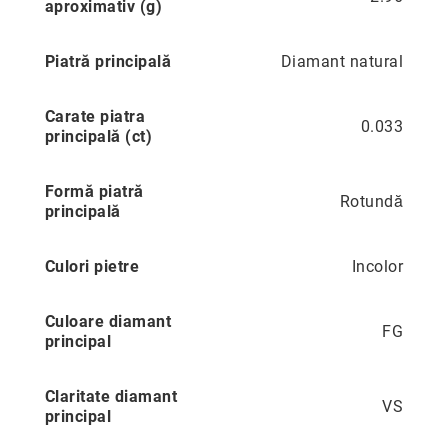
aproximativ (g)
Precious
Prestige
Piatră principală
Diamant natural
Neoclassics
Carate piatra
Nature
0.033
principală (ct)
Mini
Eternity
Formă piatră
Rotundă
Chevron
principală
Axis
Culori pietre
Incolor
În
stoc
Aur
Culoare diamant
galben
FG
principal
Aur
alb
Claritate diamant
VS
Aur
principal
roz