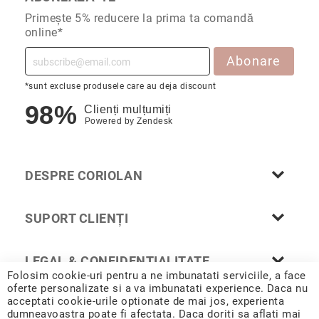
Nayeli
Primește 5% reducere la prima ta comandă
Aimee
online*
Aphrodite
Abonare
Aiko
*sunt excluse produsele care au deja discount
Kalila
98%
Clienți mulțumiți
Adore
Powered by
Zendesk
Manami
Bijuterii
Alege
DESPRE CORIOLAN
tipul
Inele
SUPORT CLIENȚI
Cercei
Coliere
&
LEGAL & CONFIDENȚIALITATE
pandantive
Folosim cookie-uri pentru a ne imbunatati serviciile, a face
oferte personalizate si a va imbunatati experience. Daca nu
Brățări
acceptati cookie-urile optionate de mai jos, experienta
dumneavoastra poate fi afectata. Daca doriti sa aflati mai
Ceasuri