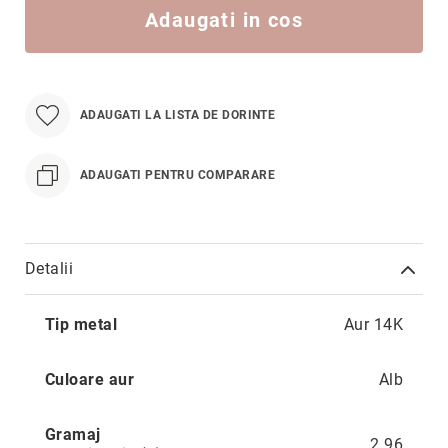
Hypnotic
Adaugati in cos
Paris
Pastel
Sahara
ADAUGATI LA LISTA DE DORINTE
Twin
Zen
ADAUGATI PENTRU COMPARARE
Simplicity
Desire
Sparkles
Detalii
Shine
Smile
Mai
Tip metal
Aur 14K
multe
Elements
informatii
Dream
Culoare aur
Alb
Endless
Shooting
Gramaj
2.96
Stars