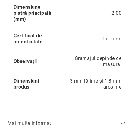
Aur
Dimensiune
în
piatră principală
2.00
două
(mm)
culori
Inele
Certificat de
de
Coriolan
autenticitate
logodnă
În
stoc
Gramajul depinde de
Aur
Observații
măsură.
alb
Aur
Dimensiuni
3 mm lățime și 1,8 mm
galben
produs
grosime
Aur
roz
Platină
Cu
o
Mai multe informatii
piatră
(Solitaire)