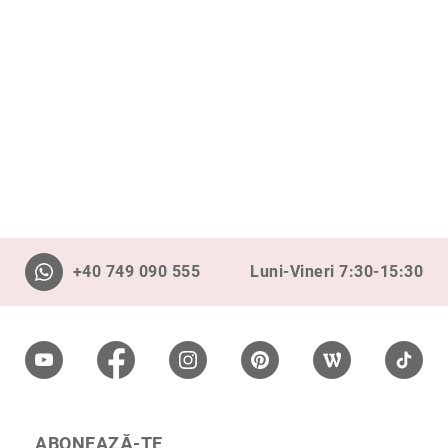
Cu
anturaj
(Halo)
Cu
pietre
laterale
Cu
grup
de
pietre
(Cluster)
+40 749 090 555
Eternity
Luni-Vineri 7:30-15:30
Diamante
incolore
Diamante
negre
Precomandă
după
colecție
ABONEAZĂ-TE