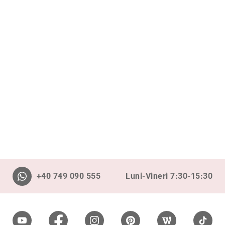
Aur
în
două
culori
Inele
de
logodnă
În
stoc
Aur
alb
Aur
galben
Aur
roz
Platină
+40 749 090 555
Luni-Vineri 7:30-15:30
Cu
o
piatră
(Solitaire)