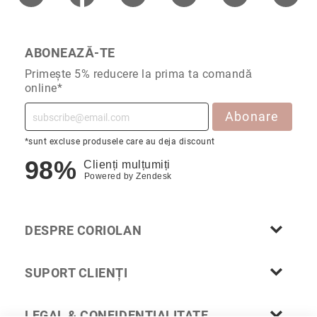
Cu
anturaj
(Halo)
ABONEAZĂ-TE
Cu
Primește 5% reducere la prima ta comandă
pietre
online*
laterale
Cu
Abonare
grup
de
*sunt excluse produsele care au deja discount
pietre
98%
Clienți mulțumiți
(Cluster)
Powered by
Zendesk
Eternity
Diamante
incolore
DESPRE CORIOLAN
Diamante
negre
SUPORT CLIENȚI
Precomandă
după
colecție
LEGAL & CONFIDENȚIALITATE