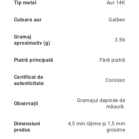
Tip metal
Aur 14K
multe
Precious
informatii
Prestige
Culoare aur
Galben
Neoclassics
Nature
Gramaj
3.56
aproximativ (g)
Mini
Eternity
Piatră principală
Fără piatră
Chevron
Axis
Certificat de
Coriolan
În
autenticitate
stoc
Aur
Gramajul depinde de
galben
Observații
măsură.
Aur
alb
Dimensiuni
4,5 mm lățime și 1,5 mm
Aur
produs
grosime
roz