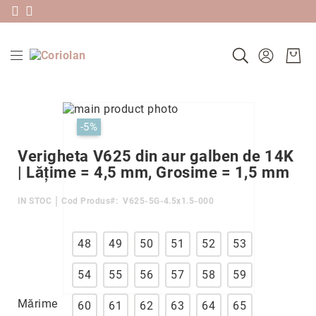
Livrare gratis în România pentru comenzi peste 580 RON & 30 zile
Plătește în 3 rate sau în 30 de zile folosind Klarna
Noutăți
Skip
Verighete
to
Skip
-5%
Precomandă
the
to
după
end
the
Verigheta V625 din aur galben de 14K
colecție
of
beginning
| Lățime = 4,5 mm, Grosime = 1,5 mm
Ameno
the
of
images
the
Antique
IN STOC
Cod Produs
V625-5G-4.5x1.5-000
gallery
images
Carbon
gallery
Classic
48
49
50
51
52
53
Edge
54
55
56
57
58
59
Factor
Heartbeats
Mărime
60
61
62
63
64
65