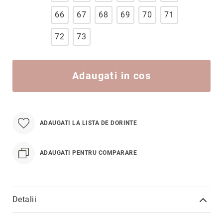
Hypnotic
66
67
68
69
70
71
Paris
Pastel
72
73
Sahara
Twin
Adaugati in cos
Zen
Simplicity
Desire
Sparkles
ADAUGATI LA LISTA DE DORINTE
Shine
Smile
ADAUGATI PENTRU COMPARARE
Elements
Dream
Endless
Detalii
Shooting
Mai
Stars