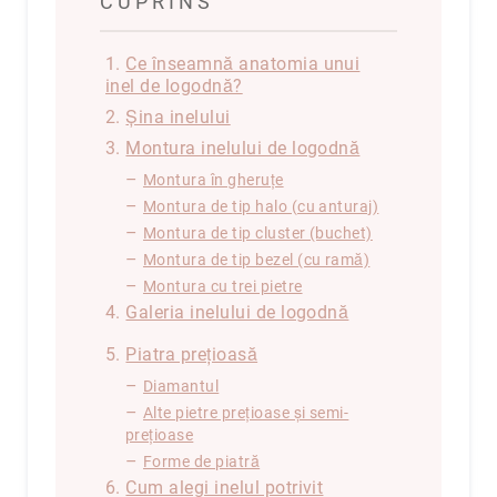
CUPRINS
Hypnotic
Paris
1.
Ce înseamnă anatomia unui
Pastel
inel de logodnă?
Sahara
2.
Șina inelului
Twin
3.
Montura inelului de logodnă
Zen
–
Montura în gheruțe
–
Simplicity
Montura de tip halo (cu anturaj)
–
Montura de tip cluster (buchet)
Desire
–
Montura de tip bezel (cu ramă)
Sparkles
–
Montura cu trei pietre
Shine
4.
Galeria inelului de logodnă
Smile
5.
Piatra prețioasă
Elements
–
Diamantul
Dream
–
Alte pietre prețioase și semi-
prețioase
Endless
–
Forme de piatră
Shooting
6.
Cum alegi inelul potrivit
Stars