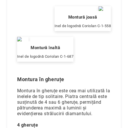
Felicia
Magazin
Iorga
Montură joasă
Magazin
Inel de logodnă Coriolan C-1-558
Mall
Moldova
Magazin
Montură înaltă
Musicescu
Inel de logodnă Coriolan C-1-687
Magazin
Palas
Mall
Iași
Montura în gheruțe
Unitatea
de
Montura în gheruțe este cea mai utilizată la
producție
inelele de tip solitaire. Piatra centrală este
Coriolan
susținută de 4 sau 6 gheruțe, permițând
pătrunderea maximă a luminii și
Live
evidențierea strălucirii diamantului.
Shopping
Reselleri
4 gheruțe