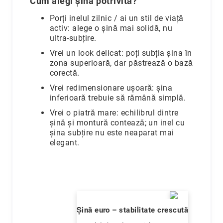
Cum alegi șina potrivită?
Piercing
Porți inelul zilnic / ai un stil de viață
Broșe
activ: alege o șină mai solidă, nu
ultra-subțire.
Butoni
Vrei un look delicat: poți subția șina în
Lanțuri
zona superioară, dar păstrează o bază
Alege
corectă.
piatra
Vrei redimensionare ușoară: șina
principală
inferioară trebuie să rămână simplă.
Diamant
Vrei o piatră mare: echilibrul dintre
Rubin
șină și montură contează; un inel cu
Safir
șina subțire nu este neaparat mai
elegant.
Smarald
Perlă
Altă
piatră
prețioasă
Șină euro – stabilitate crescută
Cubic
Zirconia