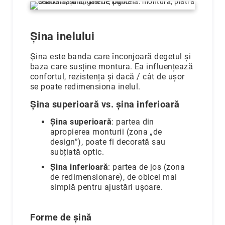
Cu
anturaj
(Halo)
Șina inelului
Cu
pietre
Șina este banda care înconjoară degetul și
laterale
baza care susține montura. Ea influențează
confortul, rezistența și dacă / cât de ușor
Cu
se poate redimensiona inelul.
grup
de
Șina superioară vs. șina inferioară
pietre
(Cluster)
Șina superioară
: partea din
apropierea monturii (zona „de
Eternity
design”), poate fi decorată sau
Diamante
subțiată optic.
incolore
Șina inferioară
: partea de jos (zona
Diamante
de redimensionare), de obicei mai
negre
simplă pentru ajustări ușoare.
Precomandă
după
Forme de șină
colecție