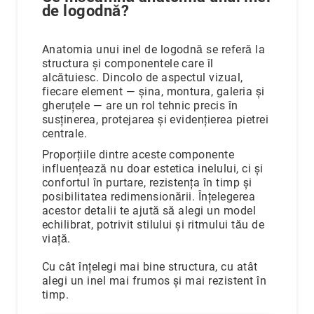
Aur
de logodnă?
în
două
culori
Anatomia unui inel de logodnă se referă la
structura și componentele care îl
Inele
alcătuiesc. Dincolo de aspectul vizual,
de
fiecare element — șina, montura, galeria și
logodnă
gheruțele — are un rol tehnic precis în
În
susținerea, protejarea și evidențierea pietrei
stoc
centrale.
Aur
alb
Proporțiile dintre aceste componente
influențează nu doar estetica inelului, ci și
Aur
confortul în purtare, rezistența în timp și
galben
posibilitatea redimensionării. Înțelegerea
Aur
acestor detalii te ajută să alegi un model
roz
echilibrat, potrivit stilului și ritmului tău de
viață.
Platină
Cu
Cu cât înțelegi mai bine structura, cu atât
o
alegi un inel mai frumos și mai rezistent în
piatră
timp.
(Solitaire)