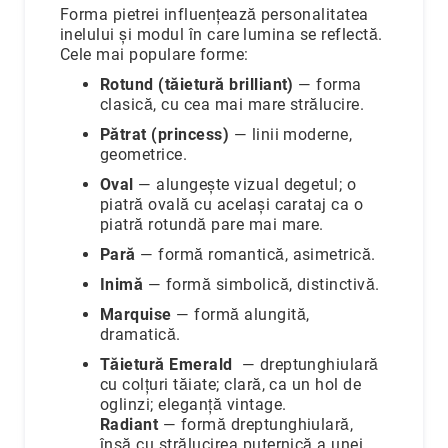
Forma pietrei influențează personalitatea
inelului și modul în care lumina se reflectă.
Cele mai populare forme:
Rotund (tăietură brilliant)
— forma
clasică, cu cea mai mare strălucire.
Pătrat (princess)
— linii moderne,
geometrice.
Oval
— alungește vizual degetul; o
piatră ovală cu același carataj ca o
piatră rotundă pare mai mare.
Pară
— formă romantică, asimetrică.
Inimă
— formă simbolică, distinctivă.
Marquise
— formă alungită,
dramatică.
Tăietură Emerald
— dreptunghiulară
cu colțuri tăiate; clară, ca un hol de
oglinzi; eleganță vintage.
Radiant
— formă dreptunghiulară,
însă cu strălucirea puternică a unei