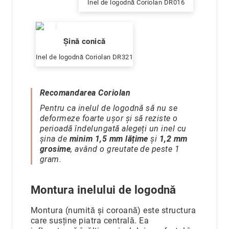
Inel de logodnă Coriolan DR016
(CZ)
Fără
pietre
Șină conică
Alege
Inel de logodnă Coriolan DR321
colecția
Sclipiri
de
Diamant
Recomandarea Coriolan
Enchanted
Pentru ca inelul de logodnă să nu se
Garden
deformeze foarte ușor și să reziste o
perioadă îndelungată alegeți un inel cu
Timeless
șina de
minim 1,5 mm lățime
și
1,2 mm
Rosetta
grosime
, având o greutate de peste 1
gram.
Geometrica
Dainty
Montura inelului de logodnă
D'orica
for
Montura (numită și coroană) este structura
Coriolan
care susține piatra centrală. Ea
Ediție