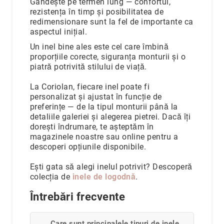
Gândește pe termen lung — confortul,
rezistența în timp și posibilitatea de
redimensionare sunt la fel de importante ca
aspectul inițial.
Un inel bine ales este cel care îmbină
proporțiile corecte, siguranța monturii și o
piatră potrivită stilului de viață.
La Coriolan, fiecare inel poate fi
personalizat și ajustat în funcție de
preferințe — de la tipul monturii până la
detaliile galeriei și alegerea pietrei. Dacă îți
dorești îndrumare, te așteptăm în
magazinele noastre sau online pentru a
descoperi opțiunile disponibile.
Ești gata să alegi inelul potrivit? Descoperă
colecția de
inele de logodnă
.
Întrebări frecvente
Care sunt principalele tipuri de inele