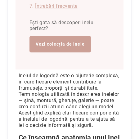
7.
Întrebări frecvente
Precious
Prestige
Ești gata să descoperi inelul
Neoclassics
perfect?
Nature
Vezi colecția de inele
Mini
Eternity
Chevron
Axis
Inelul de logodnă este o bijuterie complexă,
în care fiecare element contribuie la
În
frumusețe, proporții și durabilitate.
stoc
Terminologia utilizată în descrierea inelelor
Aur
— șină, montură, gheruțe, galerie — poate
galben
crea confuzii atunci când alegi un model.
Aur
Acest ghid explică clar fiecare componentă
alb
a inelului de logodnă, pentru a te ajuta să
iei o decizie informată și sigură.
Aur
roz
Ce înseamnă anatomia unui inel