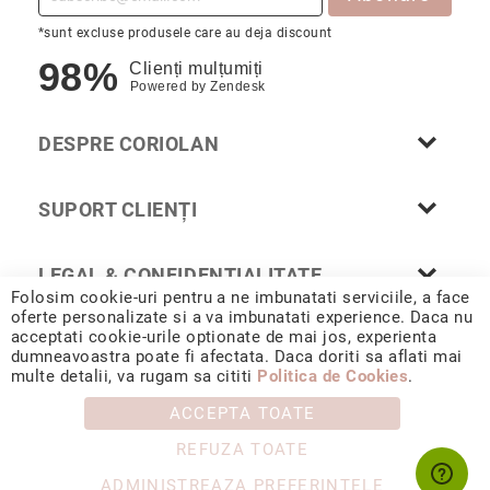
*sunt excluse produsele care au deja discount
98%
Clienți mulțumiți
Powered by
Zendesk
DESPRE CORIOLAN
SUPORT CLIENȚI
LEGAL & CONFIDENȚIALITATE
Folosim cookie-uri pentru a ne imbunatati serviciile, a face
oferte personalizate si a va imbunatati experience. Daca nu
acceptati cookie-urile optionate de mai jos, experienta
dumneavoastra poate fi afectata. Daca doriti sa aflati mai
© 2026 CORIOLAN AUR SMARALD S.R.L. Sediu social: Calea
multe detalii, va rugam sa cititi
Politica de Cookies
.
Chișinăului 35, Iași, 700178, România / CUI RO4488347 / Reg.
Com. J1993002132228
ACCEPTA TOATE
REFUZA TOATE
ADMINISTREAZA PREFERINTELE