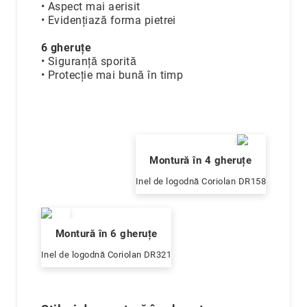
• Aspect mai aerisit
Cutii
• Evidențiază forma pietrei
&
accesorii
6 gheruțe
Cutii
• Siguranță sporită
Alte
• Protecție mai bună în timp
accesorii
Blog
Montură în 4 gheruțe
Inel de logodnă Coriolan DR158
Montură în 6 gheruțe
Inel de logodnă Coriolan DR321