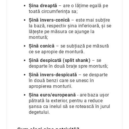
Nayeli
Șina dreaptă
– are o lățime egală pe
toată circumferința sa;
Aimee
Șină invers-conică
– este mai subțire
Aphrodite
la bază, respectiv șina inferioară, și se
Aiko
lățește pe măsura ce ajunge la
montură;
Kalila
Șină conică
– se subțiază pe măsură
Adore
ce se apropie de montură.
Manami
Șină despicată (split shank)
– se
Bijuterii
desparte în două brațe spre montură;
Alege
Șină invers-despicată
– se desparte
tipul
în două benzi care se unesc în
Inele
apropierea monturii.
Cercei
Șina euro/europeană
- are baza ușor
Coliere
pătrată la exterior, pentru a reduce
&
șansa ca inelul să se rotească în jurul
pandantive
degetului.
Brățări
Ceasuri