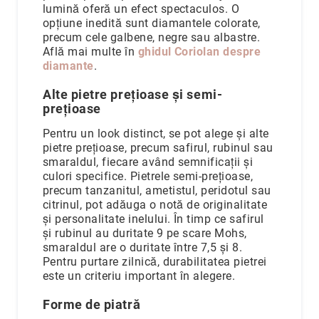
lumină oferă un efect spectaculos. O
opțiune inedită sunt diamantele colorate,
precum cele galbene, negre sau albastre.
Află mai multe în
ghidul Coriolan despre
diamante
.
Alte pietre prețioase și semi-
prețioase
Pentru un look distinct, se pot alege și alte
pietre prețioase, precum safirul, rubinul sau
smaraldul, fiecare având semnificații și
culori specifice. Pietrele semi-prețioase,
precum tanzanitul, ametistul, peridotul sau
citrinul, pot adăuga o notă de originalitate
și personalitate inelului. În timp ce safirul
și rubinul au duritate 9 pe scare Mohs,
smaraldul are o duritate între 7,5 și 8.
Pentru purtare zilnică, durabilitatea pietrei
este un criteriu important în alegere.
Forme de piatră