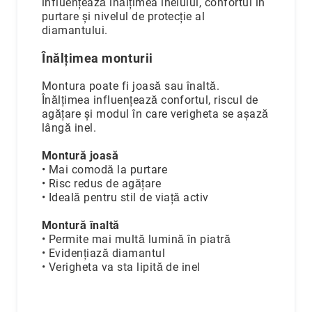
influențează înălțimea inelului, confortul în
limitată
purtare și nivelul de protecție al
diamantului.
Rainbow
-
Înălțimea monturii
Pentru
Copii
Montura poate fi joasă sau înaltă.
Coriolan
Înălțimea influențează confortul, riscul de
Men
agățare și modul în care verigheta se așază
-
lângă inel.
Pentru
Bărbați
Montură joasă
• Mai comodă la purtare
+40
• Risc redus de agățare
(749)
• Ideală pentru stil de viață activ
090
555
Montură înaltă
Magazine
• Permite mai multă lumină în piatră
Coriolan
• Evidențiază diamantul
Magazin
• Verigheta va sta lipită de inel
București
Magazin