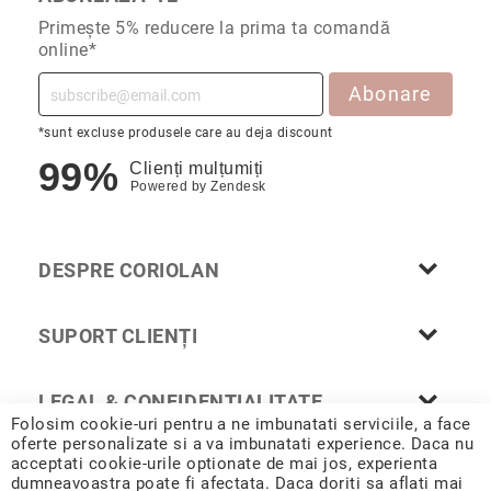
Aur
Primește 5% reducere la prima ta comandă
în
online*
două
culori
Abonare
Inele
de
*sunt excluse produsele care au deja discount
logodnă
99%
Clienți mulțumiți
În
Powered by
Zendesk
stoc
Aur
alb
DESPRE CORIOLAN
Aur
galben
Aur
SUPORT CLIENȚI
roz
Platină
LEGAL & CONFIDENȚIALITATE
Cu
Folosim cookie-uri pentru a ne imbunatati serviciile, a face
o
oferte personalizate si a va imbunatati experience. Daca nu
piatră
acceptati cookie-urile optionate de mai jos, experienta
(Solitaire)
dumneavoastra poate fi afectata. Daca doriti sa aflati mai