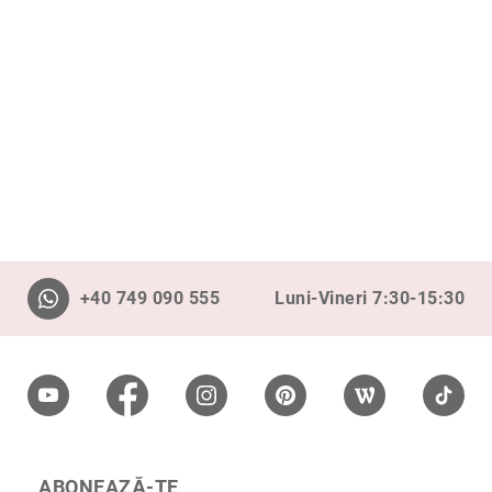
Precious
Prestige
Neoclassics
Nature
Mini
Eternity
Chevron
Axis
În
+40 749 090 555
Luni-Vineri 7:30-15:30
stoc
Aur
galben
Aur
alb
Aur
roz
ABONEAZĂ-TE