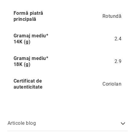
Hypnotic
Paris
Formă piatră
Rotundă
principală
Pastel
Sahara
Gramaj mediu*
Twin
2.4
14K (g)
Zen
Simplicity
Gramaj mediu*
2.9
18K (g)
Desire
Sparkles
Certificat de
Shine
Coriolan
autenticitate
Smile
Elements
Dream
Endless
Articole blog
Shooting
Stars