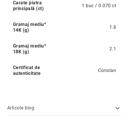
Carate piatra
1 buc / 0.070 ct
Cu
principală (ct)
anturaj
(Halo)
Gramaj mediu*
Cu
1.8
14K (g)
pietre
laterale
Gramaj mediu*
Cu
2.1
18K (g)
grup
de
pietre
Certificat de
(Cluster)
Coriolan
autenticitate
Eternity
Diamante
incolore
Diamante
negre
Articole blog
Precomandă
după
colecție