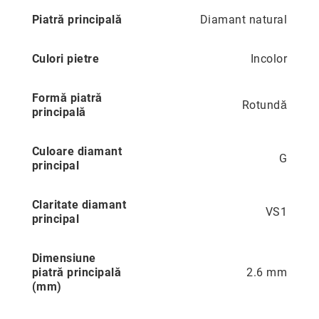
Aur
Mai
Piatră principală
Diamant natural
în
multe
două
informatii
culori
Culori pietre
Incolor
Inele
de
Formă piatră
logodnă
Rotundă
principală
În
stoc
Aur
Culoare diamant
alb
G
principal
Aur
galben
Claritate diamant
VS1
Aur
principal
roz
Platină
Dimensiune
Cu
piatră principală
2.6 mm
o
(mm)
piatră
(Solitaire)