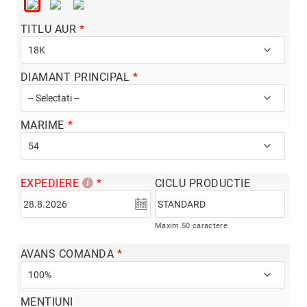
Hypnotic
Paris
TITLU AUR
Pastel
Sahara
DIAMANT PRINCIPAL
Twin
Zen
MARIME
Simplicity
Desire
Sparkles
EXPEDIERE
CICLU PRODUCTIE
Shine
Smile
Maxim 50 caractere
Elements
Dream
AVANS COMANDA
Endless
Shooting
MENTIUNI
Stars