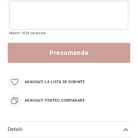
Precious
Prestige
Neoclassics
Maxim 1024 caractere
Nature
Mini
Precomanda
Eternity
Chevron
Axis
În
ADAUGATI LA LISTA DE DORINTE
stoc
Aur
galben
ADAUGATI PENTRU COMPARARE
Aur
alb
Aur
Detalii
roz