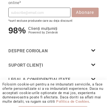
online*
Piercing
Abonare
Broșe
Butoni
*sunt excluse produsele care au deja discount
Lanțuri
98%
Clienți mulțumiți
Powered by
Zendesk
Alege
piatra
principală
Diamant
DESPRE CORIOLAN
Rubin
Safir
SUPORT CLIENȚI
Smarald
Perlă
LEGAL & CONFIDENȚIALITATE
Folosim cookie-uri pentru a ne imbunatati serviciile, a face
Altă
oferte personalizate si a va imbunatati experience. Daca nu
piatră
acceptati cookie-urile optionate de mai jos, experienta
prețioasă
dumneavoastra poate fi afectata. Daca doriti sa aflati mai
© 2026 CORIOLAN AUR SMARALD S.R.L. Sediu social: Calea
multe detalii, va rugam sa cititi
Cubic
Politica de Cookies
.
Chișinăului 35, Iași, 700178, România / CUI RO4488347 / Reg.
Zirconia
Com. J1993002132228