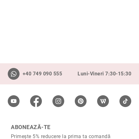
Nayeli
Aimee
Aphrodite
Aiko
Kalila
Adore
Manami
Bijuterii
+40 749 090 555
Luni-Vineri 7:30-15:30
Alege
tipul
Inele
Cercei
Coliere
&
pandantive
ABONEAZĂ-TE
Brățări
Primește 5% reducere la prima ta comandă
Ceasuri