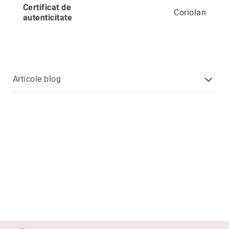
Nayeli
Certificat de
Coriolan
autenticitate
Aimee
Aphrodite
Aiko
Kalila
Articole blog
Adore
Manami
Bijuterii
Alege
tipul
Inele
Cercei
Coliere
&
pandantive
Brățări
Ceasuri