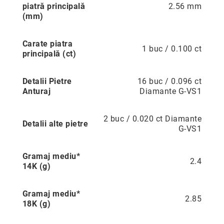
piatră principală
2.56 mm
Cu
(mm)
anturaj
(Halo)
Carate piatra
Cu
1 buc / 0.100 ct
principală (ct)
pietre
laterale
Cu
Detalii Pietre
16 buc / 0.096 ct
grup
Anturaj
Diamante G-VS1
de
pietre
2 buc / 0.020 ct Diamante
(Cluster)
Detalii alte pietre
G-VS1
Eternity
Diamante
Gramaj mediu*
incolore
2.4
14K (g)
Diamante
negre
Gramaj mediu*
2.85
Precomandă
18K (g)
după
colecție