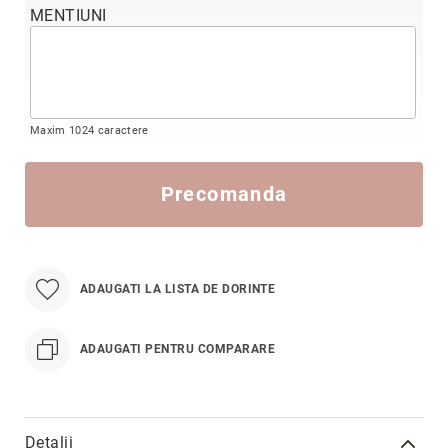
MENTIUNI
Precious
Prestige
Neoclassics
Nature
Maxim 1024 caractere
Mini
Eternity
Precomanda
Chevron
Axis
În
stoc
ADAUGATI LA LISTA DE DORINTE
Aur
galben
ADAUGATI PENTRU COMPARARE
Aur
alb
Aur
roz
Detalii