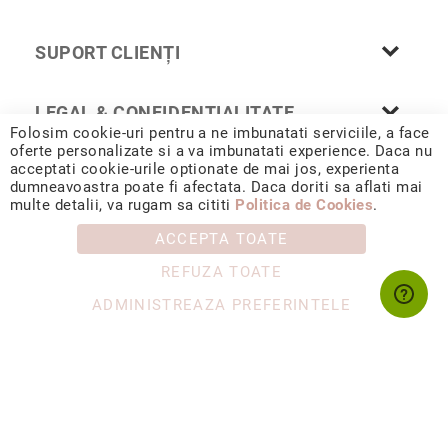
(CZ)
Fără
SUPORT CLIENȚI
pietre
Alege
LEGAL & CONFIDENȚIALITATE
colecția
Folosim cookie-uri pentru a ne imbunatati serviciile, a face
Sclipiri
oferte personalizate si a va imbunatati experience. Daca nu
de
acceptati cookie-urile optionate de mai jos, experienta
Diamant
dumneavoastra poate fi afectata. Daca doriti sa aflati mai
© 2026 CORIOLAN AUR SMARALD S.R.L. Sediu social: Calea
multe detalii, va rugam sa cititi
Politica de Cookies
.
Enchanted
Chișinăului 35, Iași, 700178, România / CUI RO4488347 / Reg.
Com. J1993002132228
Garden
ACCEPTA TOATE
Timeless
REFUZA TOATE
Rosetta
ADMINISTREAZA PREFERINTELE
Geometrica
Dainty
D'orica
for
Coriolan
Ediție