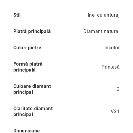
Aur
în
Mai
două
Stil
Inel cu anturaj
multe
culori
informatii
Inele
Piatră principală
Diamant natural
de
logodnă
În
Culori pietre
Incolor
stoc
Aur
Formă piatră
alb
Prințesă
principală
Aur
galben
Culoare diamant
Aur
G
principal
roz
Platină
Claritate diamant
VS1
Cu
principal
o
piatră
(Solitaire)
Dimensiune