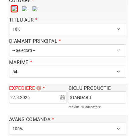
CULOARE
Hypnotic
Paris
TITLU AUR
Pastel
Sahara
Twin
DIAMANT PRINCIPAL
Zen
Simplicity
MARIME
Desire
Sparkles
Shine
EXPEDIERE
CICLU PRODUCTIE
Smile
Elements
Maxim 50 caractere
Dream
AVANS COMANDA
Endless
Shooting
Stars